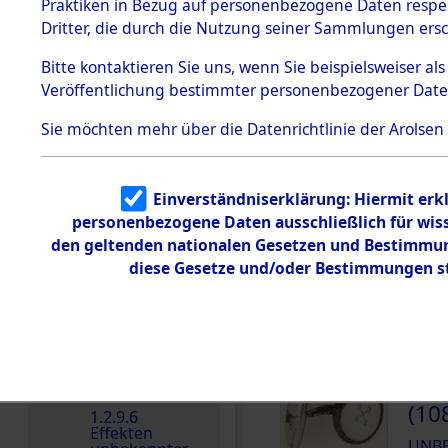
dem KZ
Praktiken in Bezug auf personenbezogene Daten respekt
Dachau
Dritter, die durch die Nutzung seiner Sammlungen ers
DOKUMENTE
1.2.9.2
Effekten aus
Bitte
kontaktieren
Sie uns, wenn Sie beispielsweiser a
dem KZ
Veröffentlichung bestimmter personenbezogener Date
Dachau,
000
Bayerisches
Landesentsch
(10
Sie möchten mehr über die Datenrichtlinie der Arolsen
ädigungsamt
UNB
1.2.9.3
Effekten aus
Einverständniserklärung: Hiermit erkl
dem KZ
000
Neuengamm
personenbezogene Daten ausschließlich für wis
e
(10
den geltenden nationalen Gesetzen und Bestimmung
1.2.9.4
diese Gesetze und/oder Bestimmungen st
UNB
Effekten nicht
identifizierter
Eigentümer
1.2.9.5
Effekten
„Gestapo
000
Hamburg“
(10
1.2.9.6
Effekten
UNB