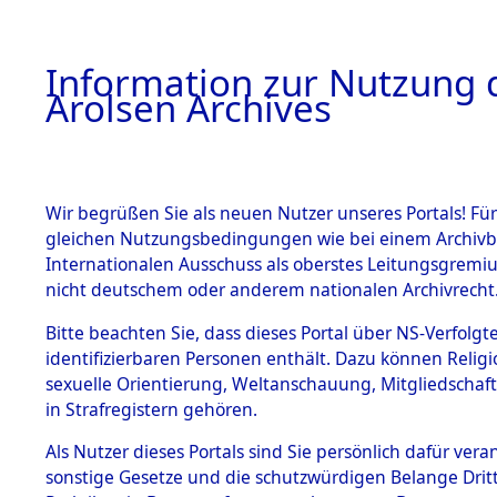
a
A
Information zur Nutzung d
Arolsen Archives
HOME
BESTANDSBESCHREIBUNG
PERSONEN
Wir begrüßen Sie als neuen Nutzer unseres Portals! Für
gleichen Nutzungsbedingungen wie bei einem Archivbe
Internationalen Ausschuss als oberstes Leitungsgremi
BESTÄNDE
3
Akten
fü
nicht deutschem oder anderem nationalen Archivrecht
UNBEKAN
1.
Bitte beachten Sie, dass dieses Portal über NS-Verfolgte
Inhaftierungsdoku
identifizierbaren Personen enthält. Dazu können Relig
mente
sexuelle Orientierung, Weltanschauung, Mitgliedschaf
1.2.9 Beim ITS
UNBEKANNT
in Strafregistern gehören.
verwahrte
Effekten
Als Nutzer dieses Portals sind Sie persönlich dafür vera
1.2.9.1
sonstige Gesetze und die schutzwürdigen Belange Drit
Effekten aus