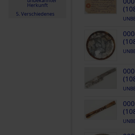
000
unbekannter
Herkunft
(10
5. Verschiedenes
UNB
000
(10
UNB
000
(10
UNB
000
(10
UNB