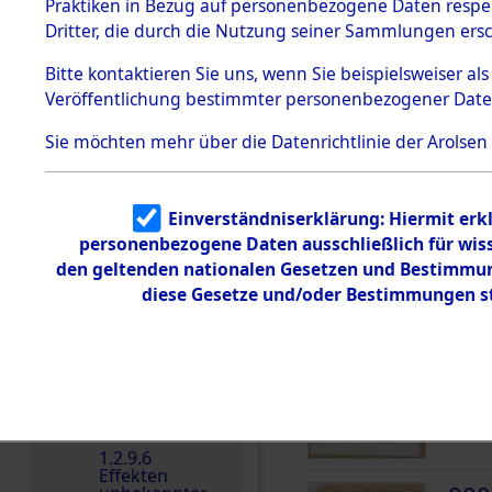
dem KZ
Praktiken in Bezug auf personenbezogene Daten respekt
Dachau
Dritter, die durch die Nutzung seiner Sammlungen ers
DOKUMENTE
1.2.9.2
Effekten aus
Bitte
kontaktieren
Sie uns, wenn Sie beispielsweiser a
dem KZ
Veröffentlichung bestimmter personenbezogener Date
Dachau,
000
Bayerisches
Landesentsch
(10
Sie möchten mehr über die Datenrichtlinie der Arolsen
ädigungsamt
UNB
1.2.9.3
Effekten aus
Einverständniserklärung: Hiermit erkl
dem KZ
Neuengamm
personenbezogene Daten ausschließlich für wis
e
den geltenden nationalen Gesetzen und Bestimmung
1.2.9.4
diese Gesetze und/oder Bestimmungen st
000
Effekten nicht
identifizierter
(10
Eigentümer
UNB
1.2.9.5
Effekten
„Gestapo
Hamburg“
1.2.9.6
Effekten