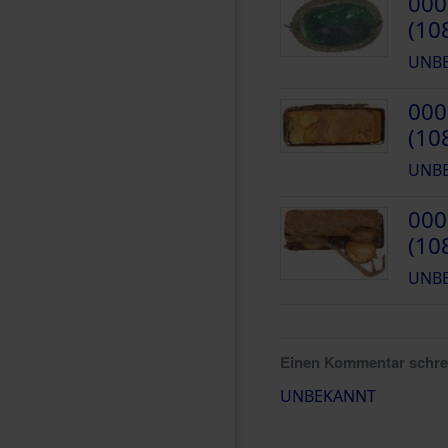
000
(10
UNB
000
(10
UNB
000
(10
UNB
Einen Kommentar schr
UNBEKANNT