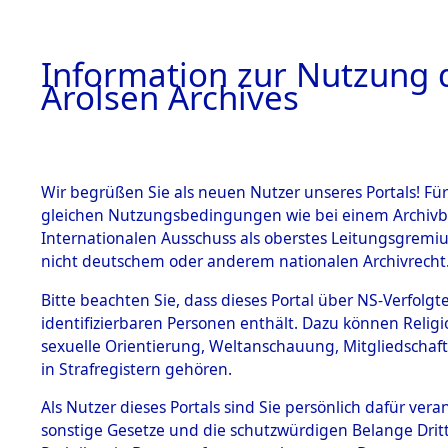
a
A
Information zur Nutzung d
Arolsen Archives
HOME
BESTANDSBESCHREIBUNG
PERSONEN
Wir begrüßen Sie als neuen Nutzer unseres Portals! Für
gleichen Nutzungsbedingungen wie bei einem Archivbe
Internationalen Ausschuss als oberstes Leitungsgremi
BESTÄNDE
9
Akten
fü
nicht deutschem oder anderem nationalen Archivrecht
UNBEKAN
1.
Bitte beachten Sie, dass dieses Portal über NS-Verfolgte
Inhaftierungsdoku
identifizierbaren Personen enthält. Dazu können Relig
mente
sexuelle Orientierung, Weltanschauung, Mitgliedschaf
1.2.9 Beim ITS
UNBEKANNT
in Strafregistern gehören.
verwahrte
Effekten
Als Nutzer dieses Portals sind Sie persönlich dafür vera
1.2.9.1
sonstige Gesetze und die schutzwürdigen Belange Drit
Effekten aus