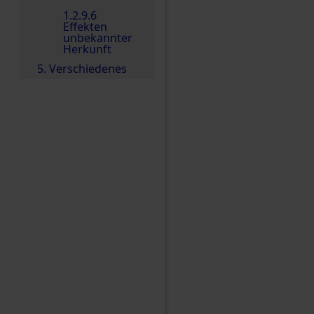
1.2.9.6
Effekten
unbekannter
Herkunft
5. Verschiedenes