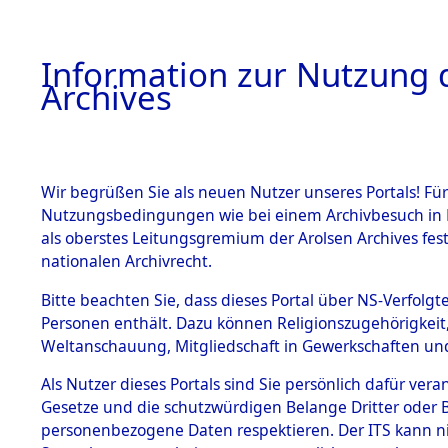
Information zur Nutzung d
Archives
HOME
BESTANDSBESCHREIBUNG
ARCHIVAL
Wir begrüßen Sie als neuen Nutzer unseres Portals! Für
Nutzungsbedingungen wie bei einem Archivbesuch in B
als oberstes Leitungsgremium der Arolsen Archives f
BESTÄNDE
0002 (108
nationalen Archivrecht.
1.
Bitte beachten Sie, dass dieses Portal über NS-Verfolgte
Inhaftierungsdoku
Personen enthält. Dazu können Religionszugehörigkeit,
mente
Weltanschauung, Mitgliedschaft in Gewerkschaften und 
1.2.9 Beim ITS
verwahrte
Als Nutzer dieses Portals sind Sie persönlich dafür vera
Effekten
Gesetze und die schutzwürdigen Belange Dritter oder B
1.2.9.1
personenbezogene Daten respektieren. Der ITS kann nic
Effekten aus