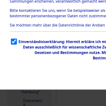
dem KZ
Sammlungen erscheinen, verantwortlich gemacht wer
Dachau
Bitte
kontaktieren
Sie uns, wenn Sie beispielsweiser al
1.2.9.2
Effekten aus
bestimmter personenbezogener Daten nicht zustimme
dem KZ
Dachau,
Sie möchten mehr über die Datenrichtlinie der Arolsen
Bayerisches
Landesentsch
ädigungsamt
1.2.9.3
Einverständniserklärung: Hiermit erkläre ich 
Effekten aus
Einen Kommentar schr
Daten ausschließlich für wissenschaftliche
dem KZ
Neuengamm
Gesetzen und Bestimmungen nutze. Mir
e
Bestim
1.2.9.4
Effekten nicht
identifizierter
Eigentümer
1.2.9.5
Effekten
„Gestapo
Hamburg“
Dokument
e