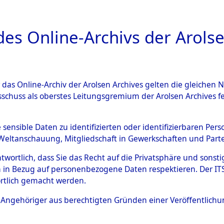
a
A
es Online-Archivs der Arolse
DIGITAL COLLEC
r das Online-Archiv der Arolsen Archives gelten die gleiche
ESCHREIBUNG
ARCHIVALE
ÜBERSICHT
BILD
sschuss als oberstes Leitungsgremium der Arolsen Archives 
021568)
e sensible Daten zu identifizierten oder identifizierbaren Pe
Weltanschauung, Mitgliedschaft in Gewerkschaften und Partei
antwortlich, dass Sie das Recht auf die Privatsphäre und sons
0001 (108021568)
 in Bezug auf personenbezogene Daten respektieren. Der ITS k
rtlich gemacht werden.
Person
HEITZ, BER
ls Angehöriger aus berechtigten Gründen einer Veröffentlic