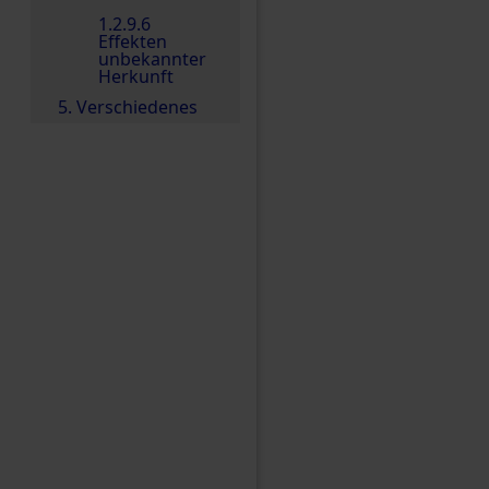
1.2.9.6
Effekten
unbekannter
Herkunft
5. Verschiedenes