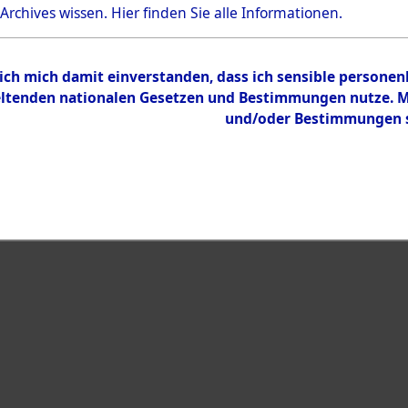
Bestand
 Archives wissen.
Hier
finden Sie alle Informationen.
Dokumente
 ich mich damit einverstanden, dass ich sensible persone
tenden nationalen Gesetzen und Bestimmungen nutze. Mir
und/oder Bestimmungen st
eiben →
0001 (108021568)