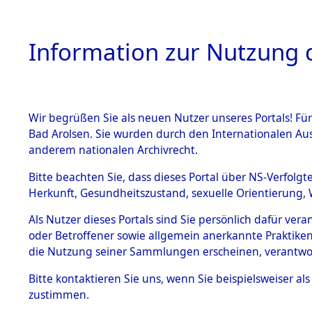
Information zur Nutzung d
Wir begrüßen Sie als neuen Nutzer unseres Portals! Fü
HOME
BESTANDSB
Bad Arolsen. Sie wurden durch den Internationalen Au
anderem nationalen Archivrecht.
BESTÄNDE
0001 (108
Bitte beachten Sie, dass dieses Portal über NS-Verfolgt
Herkunft, Gesundheitszustand, sexuelle Orientierung, 
1.
Inhaftierungsdoku
Als Nutzer dieses Portals sind Sie persönlich dafür ver
mente
oder Betroffener sowie allgemein anerkannte Praktiken
1.2.9 Beim ITS
die Nutzung seiner Sammlungen erscheinen, verantwo
verwahrte
Effekten
Bitte
kontaktieren
Sie uns, wenn Sie beispielsweiser a
1.2.9.1
zustimmen.
Effekten aus