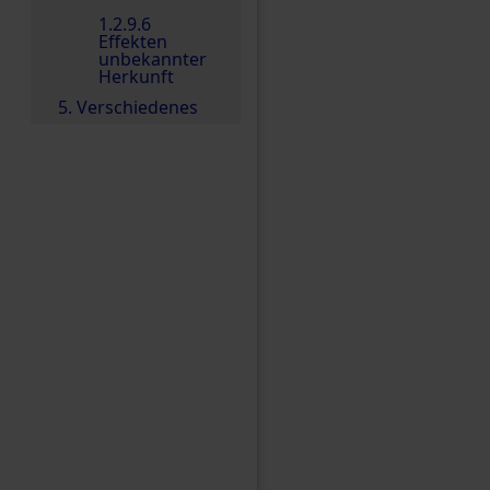
1.2.9.6
Effekten
unbekannter
Herkunft
5. Verschiedenes