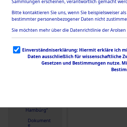
dem KZ
Sammlungen erscheinen, verantwortlich gemacht wer
Dachau
Bitte
kontaktieren
Sie uns, wenn Sie beispielsweiser al
1.2.9.2
Effekten aus
bestimmter personenbezogener Daten nicht zustimme
dem KZ
Dachau,
Sie möchten mehr über die Datenrichtlinie der Arolsen
Bayerisches
Landesentsch
ädigungsamt
1.2.9.3
Einverständniserklärung: Hiermit erkläre ich 
Effekten aus
Daten ausschließlich für wissenschaftliche
dem KZ
Einen Kommentar schr
Neuengamm
Gesetzen und Bestimmungen nutze. Mir
e
Bestim
1.2.9.4
Effekten nicht
identifizierter
Eigentümer
1.2.9.5
Effekten
„Gestapo
Hamburg“
Dokument
e