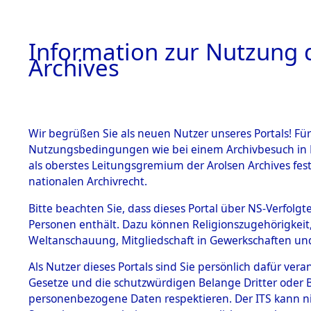
Information zur Nutzung d
Archives
HOME
BESTANDSBESCHREIBUNG
ARCHIVAL
Wir begrüßen Sie als neuen Nutzer unseres Portals! Für
Nutzungsbedingungen wie bei einem Archivbesuch in B
als oberstes Leitungsgremium der Arolsen Archives f
BESTÄNDE
0003 (108
nationalen Archivrecht.
1.
Bitte beachten Sie, dass dieses Portal über NS-Verfolgte
Inhaftierungsdoku
Personen enthält. Dazu können Religionszugehörigkeit,
mente
Weltanschauung, Mitgliedschaft in Gewerkschaften und 
1.2.9 Beim ITS
verwahrte
Als Nutzer dieses Portals sind Sie persönlich dafür vera
Effekten
Gesetze und die schutzwürdigen Belange Dritter oder B
1.2.9.1
personenbezogene Daten respektieren. Der ITS kann nic
Effekten aus