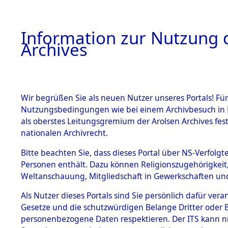
Information zur Nutzung d
Archives
HOME
BESTANDSBESCHREIBUNG
ARCHIVAL
Wir begrüßen Sie als neuen Nutzer unseres Portals! Für
Nutzungsbedingungen wie bei einem Archivbesuch in B
als oberstes Leitungsgremium der Arolsen Archives f
BESTÄNDE
0001 (108
nationalen Archivrecht.
1.
Bitte beachten Sie, dass dieses Portal über NS-Verfolgte
Inhaftierungsdoku
Personen enthält. Dazu können Religionszugehörigkeit,
mente
Weltanschauung, Mitgliedschaft in Gewerkschaften und 
1.2.9 Beim ITS
verwahrte
Als Nutzer dieses Portals sind Sie persönlich dafür vera
Effekten
Gesetze und die schutzwürdigen Belange Dritter oder B
1.2.9.1
personenbezogene Daten respektieren. Der ITS kann nic
Effekten aus