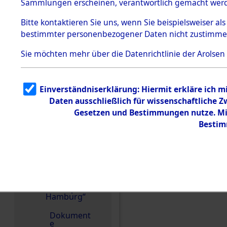
dem KZ
Sammlungen erscheinen, verantwortlich gemacht wer
Dachau
Bitte
kontaktieren
Sie uns, wenn Sie beispielsweiser al
1.2.9.2
Effekten aus
bestimmter personenbezogener Daten nicht zustimme
dem KZ
Dachau,
Sie möchten mehr über die Datenrichtlinie der Arolsen
Bayerisches
Landesentsch
ädigungsamt
1.2.9.3
Einverständniserklärung: Hiermit erkläre ich 
Effekten aus
Einen Kommentar schr
Daten ausschließlich für wissenschaftliche
dem KZ
Neuengamm
Gesetzen und Bestimmungen nutze. Mir
e
Bestim
1.2.9.4
Effekten nicht
identifizierter
Eigentümer
1.2.9.5
Effekten
„Gestapo
Hamburg“
Dokument
e