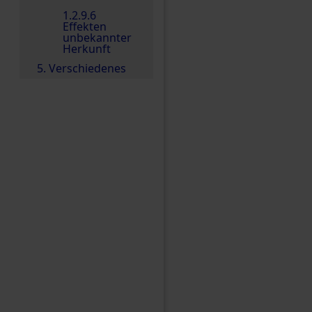
1.2.9.6
Effekten
unbekannter
Herkunft
5. Verschiedenes