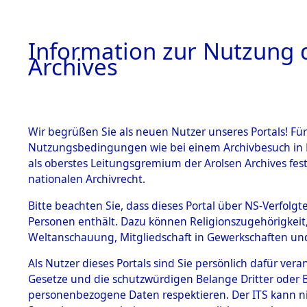
Information zur Nutzung d
Archives
HOME
BESTANDSBESCHREIBUNG
ARCHIVAL
Wir begrüßen Sie als neuen Nutzer unseres Portals! Für
Nutzungsbedingungen wie bei einem Archivbesuch in B
als oberstes Leitungsgremium der Arolsen Archives f
BESTÄNDE
0001 (108
nationalen Archivrecht.
1.
Bitte beachten Sie, dass dieses Portal über NS-Verfolgte
Inhaftierungsdoku
Personen enthält. Dazu können Religionszugehörigkeit,
mente
Weltanschauung, Mitgliedschaft in Gewerkschaften und 
1.2.9 Beim ITS
verwahrte
Als Nutzer dieses Portals sind Sie persönlich dafür vera
Effekten
Gesetze und die schutzwürdigen Belange Dritter oder B
1.2.9.1
personenbezogene Daten respektieren. Der ITS kann nic
Effekten aus