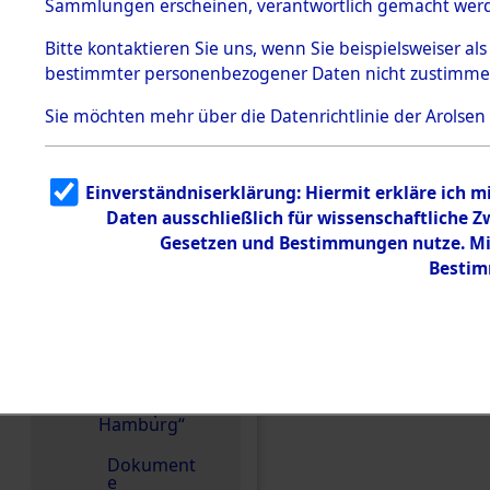
dem KZ
Sammlungen erscheinen, verantwortlich gemacht wer
Dachau
Bitte
kontaktieren
Sie uns, wenn Sie beispielsweiser al
1.2.9.2
Effekten aus
bestimmter personenbezogener Daten nicht zustimme
dem KZ
Dachau,
Sie möchten mehr über die Datenrichtlinie der Arolsen
Bayerisches
Landesentsch
ädigungsamt
1.2.9.3
Einverständniserklärung: Hiermit erkläre ich 
Effekten aus
Einen Kommentar schr
Daten ausschließlich für wissenschaftliche
dem KZ
Neuengamm
Gesetzen und Bestimmungen nutze. Mir
e
Bestim
1.2.9.4
Effekten nicht
identifizierter
Eigentümer
1.2.9.5
Effekten
„Gestapo
Hamburg“
Dokument
e