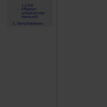
1.2.9.6
Effekten
unbekannter
Herkunft
5. Verschiedenes