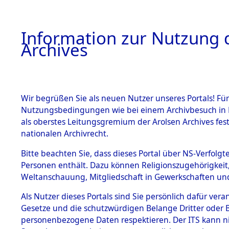
Information zur Nutzung d
Archives
HOME
BESTANDSBESCHREIBUNG
ARCHIVAL
Wir begrüßen Sie als neuen Nutzer unseres Portals! Für
Nutzungsbedingungen wie bei einem Archivbesuch in B
als oberstes Leitungsgremium der Arolsen Archives f
BESTÄNDE
0003 (108
nationalen Archivrecht.
1.
Bitte beachten Sie, dass dieses Portal über NS-Verfolgte
Inhaftierungsdoku
Personen enthält. Dazu können Religionszugehörigkeit,
mente
Weltanschauung, Mitgliedschaft in Gewerkschaften und 
1.2.9 Beim ITS
verwahrte
Als Nutzer dieses Portals sind Sie persönlich dafür vera
Effekten
Gesetze und die schutzwürdigen Belange Dritter oder B
1.2.9.1
personenbezogene Daten respektieren. Der ITS kann nic
Effekten aus