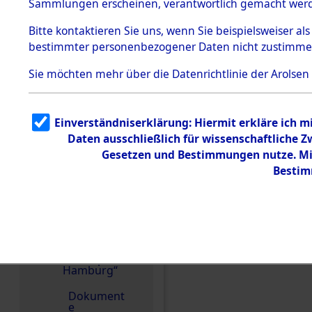
dem KZ
Sammlungen erscheinen, verantwortlich gemacht wer
Dachau
Bitte
kontaktieren
Sie uns, wenn Sie beispielsweiser al
1.2.9.2
Effekten aus
bestimmter personenbezogener Daten nicht zustimme
dem KZ
Dachau,
Sie möchten mehr über die Datenrichtlinie der Arolsen
Bayerisches
Landesentsch
ädigungsamt
1.2.9.3
Einverständniserklärung: Hiermit erkläre ich 
Effekten aus
Daten ausschließlich für wissenschaftliche
dem KZ
Neuengamm
Gesetzen und Bestimmungen nutze. Mir
e
Bestim
1.2.9.4
Effekten nicht
identifizierter
Eigentümer
1.2.9.5
Einen Kommentar schr
Effekten
„Gestapo
Hamburg“
Dokument
e