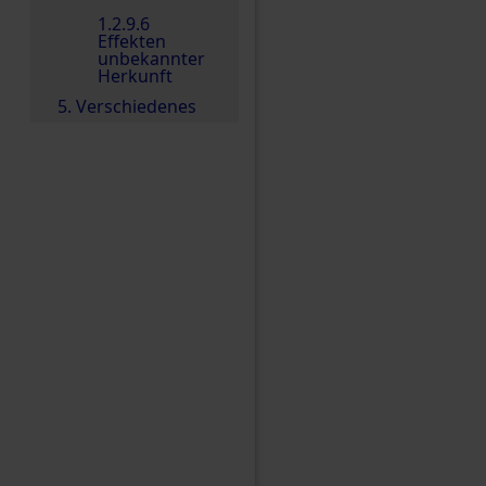
1.2.9.6
Effekten
unbekannter
Herkunft
5. Verschiedenes