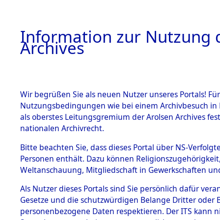
Information zur Nutzung d
Archives
HOME
BESTANDSBESCHREIBUNG
ARCHIVAL
Wir begrüßen Sie als neuen Nutzer unseres Portals! Für
Nutzungsbedingungen wie bei einem Archivbesuch in B
als oberstes Leitungsgremium der Arolsen Archives f
BESTÄNDE
0002 (108
nationalen Archivrecht.
1.
Bitte beachten Sie, dass dieses Portal über NS-Verfolgte
Inhaftierungsdoku
Personen enthält. Dazu können Religionszugehörigkeit,
mente
Weltanschauung, Mitgliedschaft in Gewerkschaften und 
1.2.9 Beim ITS
verwahrte
Als Nutzer dieses Portals sind Sie persönlich dafür vera
Effekten
Gesetze und die schutzwürdigen Belange Dritter oder B
1.2.9.1
personenbezogene Daten respektieren. Der ITS kann nic
Effekten aus