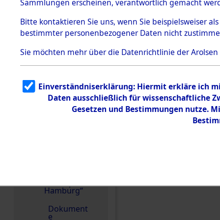
dem KZ
Sammlungen erscheinen, verantwortlich gemacht wer
Dachau
Bitte
kontaktieren
Sie uns, wenn Sie beispielsweiser al
1.2.9.2
Effekten aus
bestimmter personenbezogener Daten nicht zustimme
dem KZ
Dachau,
Sie möchten mehr über die Datenrichtlinie der Arolsen
Bayerisches
Landesentsch
ädigungsamt
1.2.9.3
Einverständniserklärung: Hiermit erkläre ich 
Effekten aus
Daten ausschließlich für wissenschaftliche
dem KZ
Einen Kommentar schr
Neuengamm
Gesetzen und Bestimmungen nutze. Mir
e
Bestim
1.2.9.4
Effekten nicht
identifizierter
Eigentümer
1.2.9.5
Effekten
„Gestapo
Hamburg“
Dokument
e