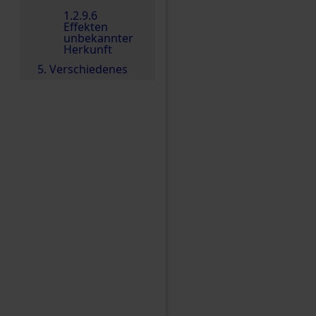
1.2.9.6
Effekten
unbekannter
Herkunft
5. Verschiedenes