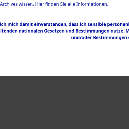
Bestand
 Archives wissen.
Hier
finden Sie alle Informationen.
Dokumente
 ich mich damit einverstanden, dass ich sensible persone
tenden nationalen Gesetzen und Bestimmungen nutze. Mir
und/oder Bestimmungen st
eiben →
0003 (108592347)