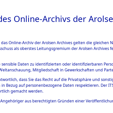
a
A
es Online-Archivs der Arolse
DIGITAL COLLEC
r das Online-Archiv der Arolsen Archives gelten die gleiche
ESCHREIBUNG
ARCHIVALE
ÜBERSICHT
BILD
sschuss als oberstes Leitungsgremium der Arolsen Archives 
592347)
e sensible Daten zu identifizierten oder identifizierbaren Pe
Weltanschauung, Mitgliedschaft in Gewerkschaften und Partei
antwortlich, dass Sie das Recht auf die Privatsphäre und sons
0003 (108592347)
 in Bezug auf personenbezogene Daten respektieren. Der ITS k
rtlich gemacht werden.
Person
UNBEKANN
ls Angehöriger aus berechtigten Gründen einer Veröffentlic