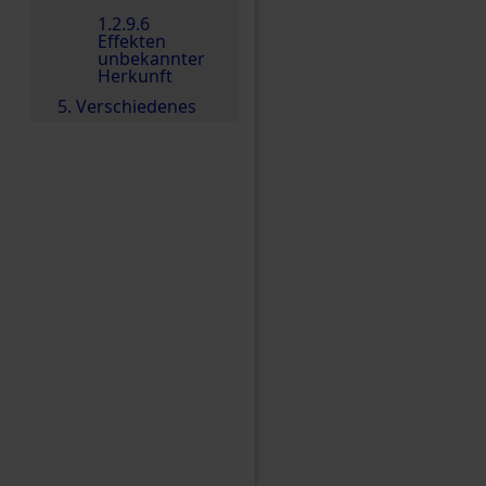
1.2.9.6
Effekten
unbekannter
Herkunft
5. Verschiedenes