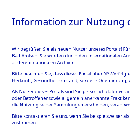
Information zur Nutzung d
Wir begrüßen Sie als neuen Nutzer unseres Portals! Fü
HOME
BESTANDSB
Bad Arolsen. Sie wurden durch den Internationalen Au
anderem nationalen Archivrecht.
BESTÄNDE
0003 (108
Bitte beachten Sie, dass dieses Portal über NS-Verfolgt
Herkunft, Gesundheitszustand, sexuelle Orientierung, 
1.
Inhaftierungsdoku
Als Nutzer dieses Portals sind Sie persönlich dafür ver
mente
oder Betroffener sowie allgemein anerkannte Praktiken
1.2.9 Beim ITS
die Nutzung seiner Sammlungen erscheinen, verantwo
verwahrte
Effekten
Bitte
kontaktieren
Sie uns, wenn Sie beispielsweiser a
1.2.9.1
zustimmen.
Effekten aus