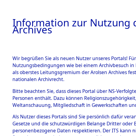
Information zur Nutzung d
Archives
HOME
BESTANDSBESCHREIBUNG
ARCHIVAL
Wir begrüßen Sie als neuen Nutzer unseres Portals! Für
Nutzungsbedingungen wie bei einem Archivbesuch in B
als oberstes Leitungsgremium der Arolsen Archives f
BESTÄNDE
0001 (108
nationalen Archivrecht.
1.
Bitte beachten Sie, dass dieses Portal über NS-Verfolgte
Inhaftierungsdoku
Personen enthält. Dazu können Religionszugehörigkeit,
mente
Weltanschauung, Mitgliedschaft in Gewerkschaften und 
1.2.9 Beim ITS
verwahrte
Als Nutzer dieses Portals sind Sie persönlich dafür vera
Effekten
Gesetze und die schutzwürdigen Belange Dritter oder B
1.2.9.1
personenbezogene Daten respektieren. Der ITS kann nic
Effekten aus