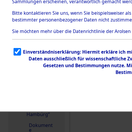
dem KZ
Sammlungen erscheinen, verantwortlich gemacht wer
Dachau
Bitte
kontaktieren
Sie uns, wenn Sie beispielsweiser al
1.2.9.2
Effekten aus
bestimmter personenbezogener Daten nicht zustimme
dem KZ
Dachau,
Sie möchten mehr über die Datenrichtlinie der Arolsen
Bayerisches
Landesentsch
ädigungsamt
1.2.9.3
Einverständniserklärung: Hiermit erkläre ich 
Effekten aus
Einen Kommentar schr
Daten ausschließlich für wissenschaftliche
dem KZ
Neuengamm
Gesetzen und Bestimmungen nutze. Mir
e
Bestim
1.2.9.4
Effekten nicht
identifizierter
Eigentümer
1.2.9.5
Effekten
„Gestapo
Hamburg“
Dokument
e