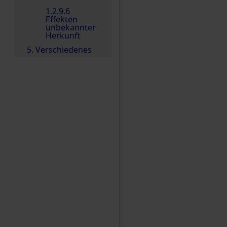
1.2.9.6
Effekten
unbekannter
Herkunft
5. Verschiedenes