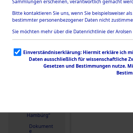
dem KZ
Sammlungen erscheinen, verantwortlich gemacht wer
Dachau
Bitte
kontaktieren
Sie uns, wenn Sie beispielsweiser al
1.2.9.2
Effekten aus
bestimmter personenbezogener Daten nicht zustimme
dem KZ
Dachau,
Sie möchten mehr über die Datenrichtlinie der Arolsen
Bayerisches
Landesentsch
ädigungsamt
1.2.9.3
Einverständniserklärung: Hiermit erkläre ich 
Effekten aus
Daten ausschließlich für wissenschaftliche
dem KZ
Neuengamm
Gesetzen und Bestimmungen nutze. Mir
e
Bestim
1.2.9.4
Effekten nicht
identifizierter
Eigentümer
1.2.9.5
Effekten
Einen Kommentar schr
„Gestapo
Hamburg“
Dokument
e