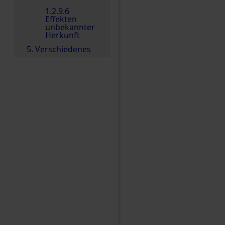
1.2.9.6
Effekten
unbekannter
Herkunft
5. Verschiedenes