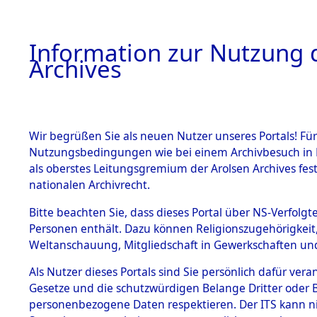
Information zur Nutzung d
Archives
HOME
BESTANDSBESCHREIBUNG
ARCHIVAL
Wir begrüßen Sie als neuen Nutzer unseres Portals! Für
Nutzungsbedingungen wie bei einem Archivbesuch in B
als oberstes Leitungsgremium der Arolsen Archives f
BESTÄNDE
0005 (108
nationalen Archivrecht.
1.
Bitte beachten Sie, dass dieses Portal über NS-Verfolgte
Inhaftierungsdoku
Personen enthält. Dazu können Religionszugehörigkeit,
mente
Weltanschauung, Mitgliedschaft in Gewerkschaften und 
1.2.9 Beim ITS
verwahrte
Als Nutzer dieses Portals sind Sie persönlich dafür vera
Effekten
Gesetze und die schutzwürdigen Belange Dritter oder B
1.2.9.1
personenbezogene Daten respektieren. Der ITS kann nic
Effekten aus