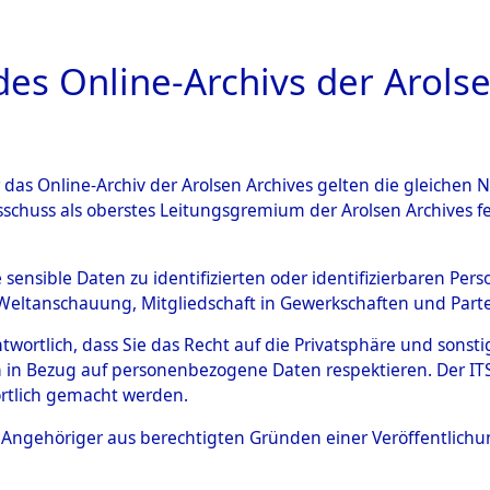
a
A
es Online-Archivs der Arolse
DIGITAL COLLEC
r das Online-Archiv der Arolsen Archives gelten die gleiche
ESCHREIBUNG
ARCHIVALE
ÜBERSICHT
BILD
sschuss als oberstes Leitungsgremium der Arolsen Archives 
021514)
e sensible Daten zu identifizierten oder identifizierbaren Pe
Weltanschauung, Mitgliedschaft in Gewerkschaften und Partei
antwortlich, dass Sie das Recht auf die Privatsphäre und sons
0013 (108021514)
 in Bezug auf personenbezogene Daten respektieren. Der ITS k
rtlich gemacht werden.
Person
UNBEKANN
ls Angehöriger aus berechtigten Gründen einer Veröffentlic