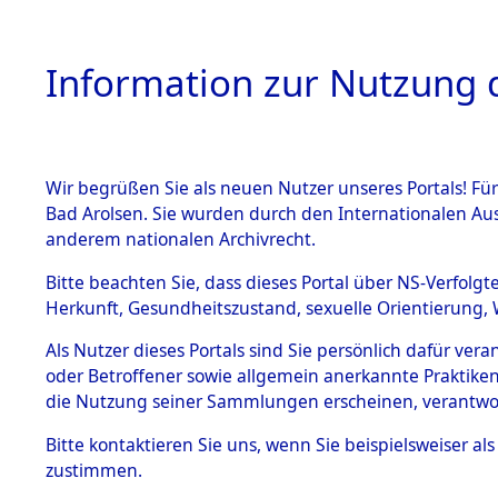
Information zur Nutzung d
Wir begrüßen Sie als neuen Nutzer unseres Portals! Fü
HOME
BESTANDSB
Bad Arolsen. Sie wurden durch den Internationalen Au
anderem nationalen Archivrecht.
BESTÄNDE
0013 (108
Bitte beachten Sie, dass dieses Portal über NS-Verfolgt
Herkunft, Gesundheitszustand, sexuelle Orientierung, 
1.
Inhaftierungsdoku
Als Nutzer dieses Portals sind Sie persönlich dafür ver
mente
oder Betroffener sowie allgemein anerkannte Praktiken
1.2.9 Beim ITS
die Nutzung seiner Sammlungen erscheinen, verantwo
verwahrte
Effekten
Bitte
kontaktieren
Sie uns, wenn Sie beispielsweiser a
1.2.9.1
zustimmen.
Effekten aus