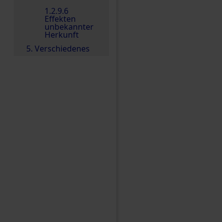
1.2.9.6
Effekten
unbekannter
Herkunft
5. Verschiedenes