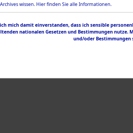
Bestand
 Archives wissen.
Hier
finden Sie alle Informationen.
Dokumente
 ich mich damit einverstanden, dass ich sensible persone
tenden nationalen Gesetzen und Bestimmungen nutze. Mir
und/oder Bestimmungen st
eiben →
0013 (108021514)