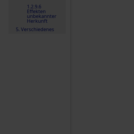
1.2.9.6
Effekten
unbekannter
Herkunft
5. Verschiedenes