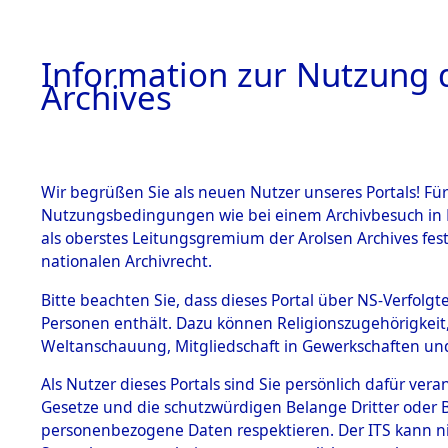
Information zur Nutzung d
Archives
HOME
BESTANDSBESCHREIBUNG
ARCHIVAL
Wir begrüßen Sie als neuen Nutzer unseres Portals! Für
Nutzungsbedingungen wie bei einem Archivbesuch in B
als oberstes Leitungsgremium der Arolsen Archives f
BESTÄNDE
0008 (108
nationalen Archivrecht.
1.
Bitte beachten Sie, dass dieses Portal über NS-Verfolgte
Inhaftierungsdoku
Personen enthält. Dazu können Religionszugehörigkeit,
mente
Weltanschauung, Mitgliedschaft in Gewerkschaften und 
1.2.9 Beim ITS
verwahrte
Als Nutzer dieses Portals sind Sie persönlich dafür vera
Effekten
Gesetze und die schutzwürdigen Belange Dritter oder B
1.2.9.1
personenbezogene Daten respektieren. Der ITS kann nic
Effekten aus