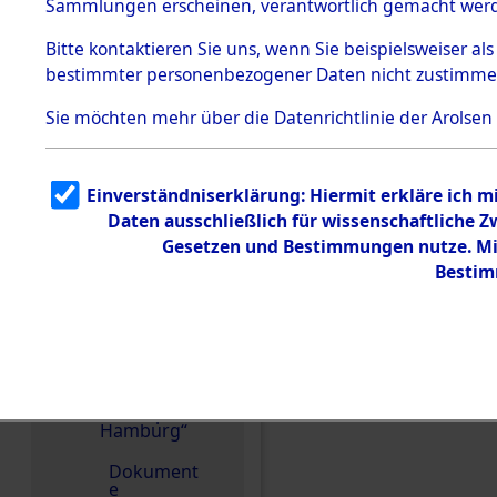
dem KZ
Sammlungen erscheinen, verantwortlich gemacht wer
Dachau
Bitte
kontaktieren
Sie uns, wenn Sie beispielsweiser al
1.2.9.2
Effekten aus
bestimmter personenbezogener Daten nicht zustimme
dem KZ
Dachau,
Sie möchten mehr über die Datenrichtlinie der Arolsen
Bayerisches
Landesentsch
ädigungsamt
1.2.9.3
Einverständniserklärung: Hiermit erkläre ich 
Effekten aus
Einen Kommentar schr
Daten ausschließlich für wissenschaftliche
dem KZ
Neuengamm
Gesetzen und Bestimmungen nutze. Mir
e
Bestim
1.2.9.4
Effekten nicht
identifizierter
Eigentümer
1.2.9.5
Effekten
„Gestapo
Hamburg“
Dokument
e