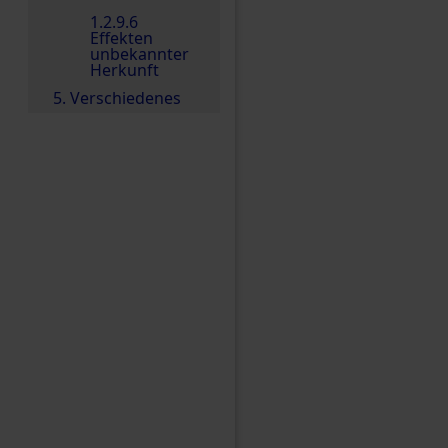
1.2.9.6
Effekten
unbekannter
Herkunft
5. Verschiedenes