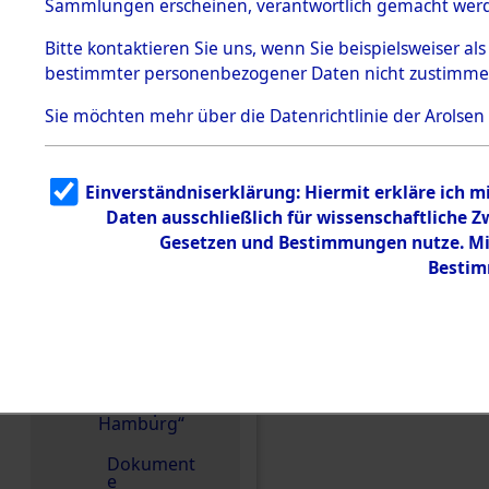
dem KZ
Sammlungen erscheinen, verantwortlich gemacht wer
Dachau
Bitte
kontaktieren
Sie uns, wenn Sie beispielsweiser al
1.2.9.2
Effekten aus
bestimmter personenbezogener Daten nicht zustimme
dem KZ
Dachau,
Sie möchten mehr über die Datenrichtlinie der Arolsen
Bayerisches
Landesentsch
ädigungsamt
1.2.9.3
Einverständniserklärung: Hiermit erkläre ich 
Effekten aus
Einen Kommentar schr
Daten ausschließlich für wissenschaftliche
dem KZ
Neuengamm
Gesetzen und Bestimmungen nutze. Mir
e
Bestim
1.2.9.4
Effekten nicht
identifizierter
Eigentümer
1.2.9.5
Effekten
„Gestapo
Hamburg“
Dokument
e