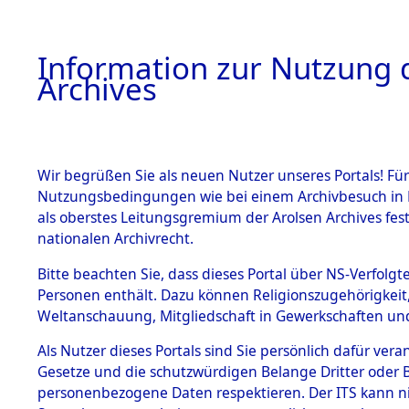
Information zur Nutzung d
Archives
HOME
BESTANDSBESCHREIBUNG
ARCHIVAL
Wir begrüßen Sie als neuen Nutzer unseres Portals! Für
Nutzungsbedingungen wie bei einem Archivbesuch in B
als oberstes Leitungsgremium der Arolsen Archives f
BESTÄNDE
0001 (108
nationalen Archivrecht.
1.
Bitte beachten Sie, dass dieses Portal über NS-Verfolgte
Inhaftierungsdoku
Personen enthält. Dazu können Religionszugehörigkeit,
mente
Weltanschauung, Mitgliedschaft in Gewerkschaften und 
1.2.9 Beim ITS
verwahrte
Als Nutzer dieses Portals sind Sie persönlich dafür vera
Effekten
Gesetze und die schutzwürdigen Belange Dritter oder B
1.2.9.1
personenbezogene Daten respektieren. Der ITS kann nic
Effekten aus