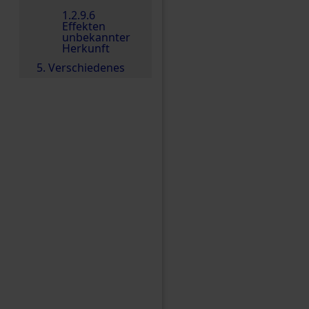
1.2.9.6
Effekten
unbekannter
Herkunft
5. Verschiedenes