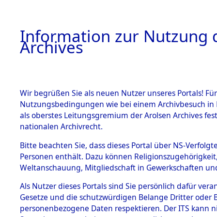
Information zur Nutzung d
Archives
HOME
BESTANDSBESCHREIBUNG
ARCHIVAL
Wir begrüßen Sie als neuen Nutzer unseres Portals! Für
Nutzungsbedingungen wie bei einem Archivbesuch in B
als oberstes Leitungsgremium der Arolsen Archives f
BESTÄNDE
0002 (108
nationalen Archivrecht.
1.
Bitte beachten Sie, dass dieses Portal über NS-Verfolgte
Inhaftierungsdoku
Personen enthält. Dazu können Religionszugehörigkeit,
mente
Weltanschauung, Mitgliedschaft in Gewerkschaften und 
1.2.9 Beim ITS
verwahrte
Als Nutzer dieses Portals sind Sie persönlich dafür vera
Effekten
Gesetze und die schutzwürdigen Belange Dritter oder B
1.2.9.1
personenbezogene Daten respektieren. Der ITS kann nic
Effekten aus