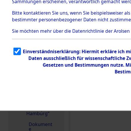
dem KZ
Sammlungen erscheinen, verantwortlich gemacht wer
Dachau
Bitte
kontaktieren
Sie uns, wenn Sie beispielsweiser al
1.2.9.2
Effekten aus
bestimmter personenbezogener Daten nicht zustimme
dem KZ
Dachau,
Sie möchten mehr über die Datenrichtlinie der Arolsen
Bayerisches
Landesentsch
ädigungsamt
1.2.9.3
Einverständniserklärung: Hiermit erkläre ich 
Effekten aus
Einen Kommentar schr
Daten ausschließlich für wissenschaftliche
dem KZ
Neuengamm
Gesetzen und Bestimmungen nutze. Mir
e
Bestim
1.2.9.4
Effekten nicht
identifizierter
Eigentümer
1.2.9.5
Effekten
„Gestapo
Hamburg“
Dokument
e