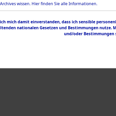
Bestand
 Archives wissen.
Hier
finden Sie alle Informationen.
Dokumente
 ich mich damit einverstanden, dass ich sensible persone
tenden nationalen Gesetzen und Bestimmungen nutze. Mir
und/oder Bestimmungen st
eiben →
0001 (108592493)