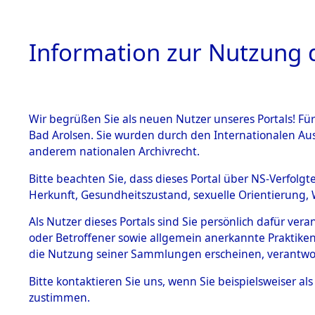
Information zur Nutzung d
Wir begrüßen Sie als neuen Nutzer unseres Portals! Fü
HOME
BESTANDSB
Bad Arolsen. Sie wurden durch den Internationalen Au
anderem nationalen Archivrecht.
BESTÄNDE
0001 (108
Bitte beachten Sie, dass dieses Portal über NS-Verfolgt
Herkunft, Gesundheitszustand, sexuelle Orientierung, 
1.
Inhaftierungsdoku
Als Nutzer dieses Portals sind Sie persönlich dafür ver
mente
oder Betroffener sowie allgemein anerkannte Praktiken
1.2.9 Beim ITS
die Nutzung seiner Sammlungen erscheinen, verantwo
verwahrte
Effekten
Bitte
kontaktieren
Sie uns, wenn Sie beispielsweiser a
1.2.9.1
zustimmen.
Effekten aus