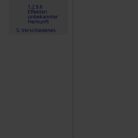
1.2.9.6
Effekten
unbekannter
Herkunft
5. Verschiedenes