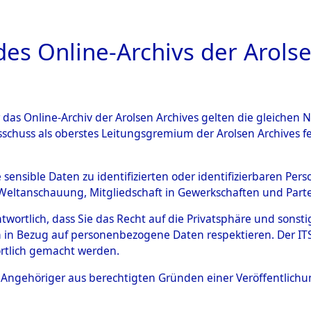
a
A
es Online-Archivs der Arolse
DIGITAL COLLEC
r das Online-Archiv der Arolsen Archives gelten die gleiche
ESCHREIBUNG
ARCHIVALE
ÜBERSICHT
BILD
sschuss als oberstes Leitungsgremium der Arolsen Archives 
592493)
e sensible Daten zu identifizierten oder identifizierbaren Pe
Weltanschauung, Mitgliedschaft in Gewerkschaften und Partei
antwortlich, dass Sie das Recht auf die Privatsphäre und sons
0001 (108592493)
 in Bezug auf personenbezogene Daten respektieren. Der ITS k
rtlich gemacht werden.
Person
UNBEKANN
ls Angehöriger aus berechtigten Gründen einer Veröffentlic