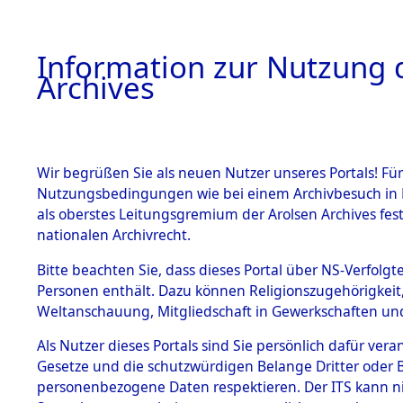
Information zur Nutzung d
Archives
HOME
BESTANDSBESCHREIBUNG
ARCHIVAL
Wir begrüßen Sie als neuen Nutzer unseres Portals! Für
Nutzungsbedingungen wie bei einem Archivbesuch in B
als oberstes Leitungsgremium der Arolsen Archives f
BESTÄNDE
0018 (108
nationalen Archivrecht.
1.
Bitte beachten Sie, dass dieses Portal über NS-Verfolgte
Inhaftierungsdoku
Personen enthält. Dazu können Religionszugehörigkeit,
mente
Weltanschauung, Mitgliedschaft in Gewerkschaften und 
1.2.9 Beim ITS
verwahrte
Als Nutzer dieses Portals sind Sie persönlich dafür vera
Effekten
Gesetze und die schutzwürdigen Belange Dritter oder B
1.2.9.1
personenbezogene Daten respektieren. Der ITS kann nic
Effekten aus