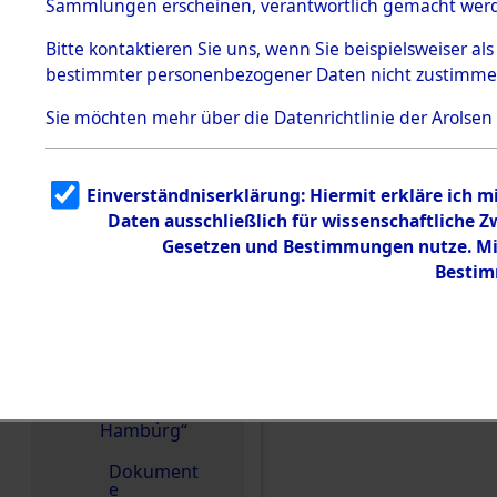
dem KZ
Sammlungen erscheinen, verantwortlich gemacht wer
Dachau
Bitte
kontaktieren
Sie uns, wenn Sie beispielsweiser al
1.2.9.2
Effekten aus
bestimmter personenbezogener Daten nicht zustimme
dem KZ
Dachau,
Sie möchten mehr über die Datenrichtlinie der Arolsen
Bayerisches
Landesentsch
ädigungsamt
1.2.9.3
Einverständniserklärung: Hiermit erkläre ich 
Effekten aus
Daten ausschließlich für wissenschaftliche
dem KZ
Neuengamm
Gesetzen und Bestimmungen nutze. Mir
e
Bestim
1.2.9.4
Effekten nicht
identifizierter
Eigentümer
1.2.9.5
Effekten
Einen Kommentar schr
„Gestapo
Hamburg“
Dokument
e