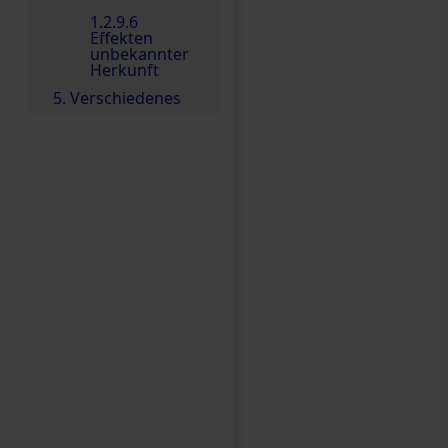
1.2.9.6
Effekten
unbekannter
Herkunft
5. Verschiedenes