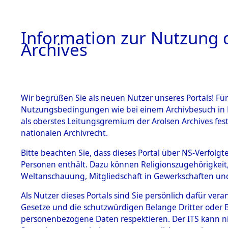
Information zur Nutzung d
Archives
HOME
BESTANDSBESCHREIBUNG
ARCHIVAL
Wir begrüßen Sie als neuen Nutzer unseres Portals! Für
Nutzungsbedingungen wie bei einem Archivbesuch in B
als oberstes Leitungsgremium der Arolsen Archives f
BESTÄNDE
0027 (108
nationalen Archivrecht.
1.
Bitte beachten Sie, dass dieses Portal über NS-Verfolgte
Inhaftierungsdoku
Personen enthält. Dazu können Religionszugehörigkeit,
mente
Weltanschauung, Mitgliedschaft in Gewerkschaften und 
1.2.9 Beim ITS
verwahrte
Als Nutzer dieses Portals sind Sie persönlich dafür vera
Effekten
Gesetze und die schutzwürdigen Belange Dritter oder B
1.2.9.1
personenbezogene Daten respektieren. Der ITS kann nic
Effekten aus