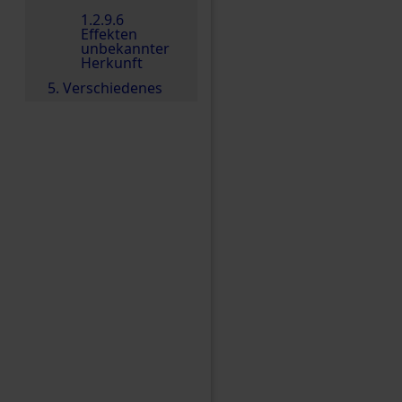
1.2.9.6
Effekten
unbekannter
Herkunft
5. Verschiedenes