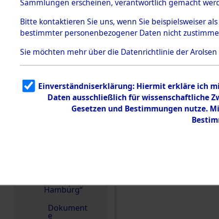
dem KZ
Sammlungen erscheinen, verantwortlich gemacht wer
Dachau
Bitte
kontaktieren
Sie uns, wenn Sie beispielsweiser al
1.2.9.2
Effekten aus
bestimmter personenbezogener Daten nicht zustimme
dem KZ
Dachau,
Sie möchten mehr über die Datenrichtlinie der Arolsen
Bayerisches
Landesentsch
ädigungsamt
1.2.9.3
Einverständniserklärung: Hiermit erkläre ich 
Effekten aus
Daten ausschließlich für wissenschaftliche
dem KZ
Neuengamm
Gesetzen und Bestimmungen nutze. Mir
e
Bestim
1.2.9.4
Effekten nicht
identifizierter
Eigentümer
1.2.9.5
Effekten
Einen Kommentar schr
„Gestapo
Hamburg“
Dokument
e