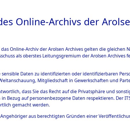
a
A
es Online-Archivs der Arolse
DIGITAL COLLEC
r das Online-Archiv der Arolsen Archives gelten die gleiche
ESCHREIBUNG
ARCHIVALE
ÜBERSICHT
BILD
sschuss als oberstes Leitungsgremium der Arolsen Archives 
592522)
e sensible Daten zu identifizierten oder identifizierbaren Pe
Weltanschauung, Mitgliedschaft in Gewerkschaften und Partei
antwortlich, dass Sie das Recht auf die Privatsphäre und sons
0030 (108592522)
 in Bezug auf personenbezogene Daten respektieren. Der ITS k
rtlich gemacht werden.
Person
UNBEKANN
ls Angehöriger aus berechtigten Gründen einer Veröffentlic