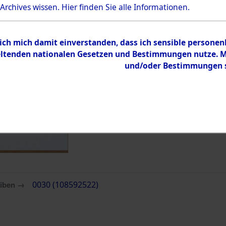
Bestand
 Archives wissen.
Hier
finden Sie alle Informationen.
Dokumente
 ich mich damit einverstanden, dass ich sensible persone
tenden nationalen Gesetzen und Bestimmungen nutze. Mir
und/oder Bestimmungen st
eiben →
0030 (108592522)