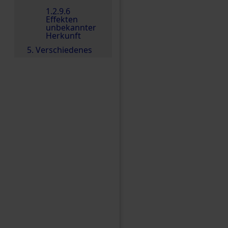
1.2.9.6
Effekten
unbekannter
Herkunft
5. Verschiedenes