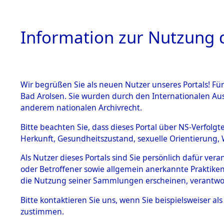
Information zur Nutzung d
Wir begrüßen Sie als neuen Nutzer unseres Portals! Fü
HOME
BESTANDSB
Bad Arolsen. Sie wurden durch den Internationalen Au
anderem nationalen Archivrecht.
BESTÄNDE
0030 (108
Bitte beachten Sie, dass dieses Portal über NS-Verfolgt
Herkunft, Gesundheitszustand, sexuelle Orientierung, 
1.
Inhaftierungsdoku
Als Nutzer dieses Portals sind Sie persönlich dafür ver
mente
oder Betroffener sowie allgemein anerkannte Praktiken
1.2.9 Beim ITS
die Nutzung seiner Sammlungen erscheinen, verantwo
verwahrte
Effekten
Bitte
kontaktieren
Sie uns, wenn Sie beispielsweiser a
1.2.9.1
zustimmen.
Effekten aus