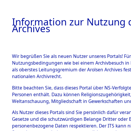
Information zur Nutzung d
Archives
HOME
BESTANDSBESCHREIBUNG
ARCHIVAL
Wir begrüßen Sie als neuen Nutzer unseres Portals! Für
Nutzungsbedingungen wie bei einem Archivbesuch in B
als oberstes Leitungsgremium der Arolsen Archives f
BESTÄNDE
0041 (108
nationalen Archivrecht.
1.
Bitte beachten Sie, dass dieses Portal über NS-Verfolgte
Inhaftierungsdoku
Personen enthält. Dazu können Religionszugehörigkeit,
mente
Weltanschauung, Mitgliedschaft in Gewerkschaften und 
1.2.9 Beim ITS
verwahrte
Als Nutzer dieses Portals sind Sie persönlich dafür vera
Effekten
Gesetze und die schutzwürdigen Belange Dritter oder B
1.2.9.1
personenbezogene Daten respektieren. Der ITS kann nic
Effekten aus