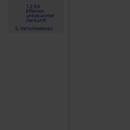
1.2.9.6
Effekten
unbekannter
Herkunft
5. Verschiedenes