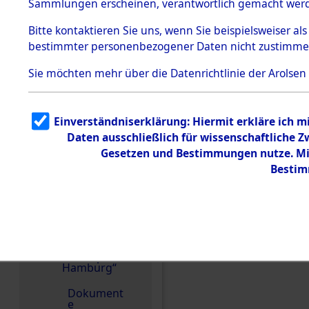
dem KZ
Sammlungen erscheinen, verantwortlich gemacht wer
Dachau
Bitte
kontaktieren
Sie uns, wenn Sie beispielsweiser al
1.2.9.2
Effekten aus
bestimmter personenbezogener Daten nicht zustimme
dem KZ
Dachau,
Sie möchten mehr über die Datenrichtlinie der Arolsen
Bayerisches
Landesentsch
ädigungsamt
1.2.9.3
Einverständniserklärung: Hiermit erkläre ich 
Effekten aus
Daten ausschließlich für wissenschaftliche
dem KZ
Neuengamm
Gesetzen und Bestimmungen nutze. Mir
e
Bestim
1.2.9.4
Effekten nicht
identifizierter
Eigentümer
Einen Kommentar schr
1.2.9.5
Effekten
„Gestapo
Hamburg“
Dokument
e