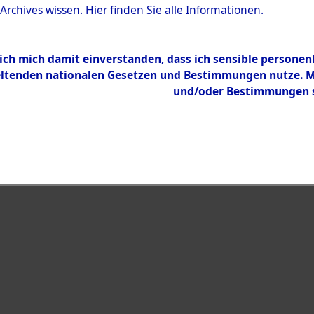
Bestand
 Archives wissen.
Hier
finden Sie alle Informationen.
Dokumente
 ich mich damit einverstanden, dass ich sensible persone
tenden nationalen Gesetzen und Bestimmungen nutze. Mir
und/oder Bestimmungen st
eiben →
0084 (108592576)