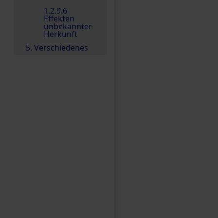
1.2.9.6
Effekten
unbekannter
Herkunft
5. Verschiedenes