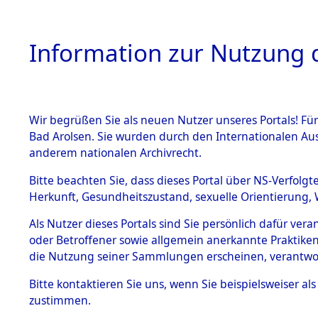
Information zur Nutzung d
Wir begrüßen Sie als neuen Nutzer unseres Portals! Fü
HOME
BESTANDSB
Bad Arolsen. Sie wurden durch den Internationalen Au
anderem nationalen Archivrecht.
BESTÄNDE
0084 (108
Bitte beachten Sie, dass dieses Portal über NS-Verfolgt
Herkunft, Gesundheitszustand, sexuelle Orientierung, 
1.
Inhaftierungsdoku
Als Nutzer dieses Portals sind Sie persönlich dafür ver
mente
oder Betroffener sowie allgemein anerkannte Praktiken
1.2.9 Beim ITS
die Nutzung seiner Sammlungen erscheinen, verantwo
verwahrte
Effekten
Bitte
kontaktieren
Sie uns, wenn Sie beispielsweiser a
1.2.9.1
zustimmen.
Effekten aus