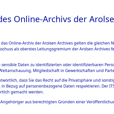
a
A
es Online-Archivs der Arolse
DIGITAL COLLEC
r das Online-Archiv der Arolsen Archives gelten die gleiche
ESCHREIBUNG
ARCHIVALE
ÜBERSICHT
BILD
sschuss als oberstes Leitungsgremium der Arolsen Archives 
592576)
e sensible Daten zu identifizierten oder identifizierbaren Pe
Weltanschauung, Mitgliedschaft in Gewerkschaften und Partei
antwortlich, dass Sie das Recht auf die Privatsphäre und sons
0084 (108592576)
 in Bezug auf personenbezogene Daten respektieren. Der ITS k
rtlich gemacht werden.
Person
UNBEKANN
ls Angehöriger aus berechtigten Gründen einer Veröffentlic