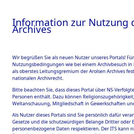
Information zur Nutzung d
Archives
HOME
BESTANDSBESCHREIBUNG
ARCHIVAL
Wir begrüßen Sie als neuen Nutzer unseres Portals! Für
Nutzungsbedingungen wie bei einem Archivbesuch in B
als oberstes Leitungsgremium der Arolsen Archives f
BESTÄNDE
0007 (108
nationalen Archivrecht.
1.
Bitte beachten Sie, dass dieses Portal über NS-Verfolgte
Inhaftierungsdoku
Personen enthält. Dazu können Religionszugehörigkeit,
mente
Weltanschauung, Mitgliedschaft in Gewerkschaften und 
1.2.9 Beim ITS
verwahrte
Als Nutzer dieses Portals sind Sie persönlich dafür vera
Effekten
Gesetze und die schutzwürdigen Belange Dritter oder B
1.2.9.1
personenbezogene Daten respektieren. Der ITS kann nic
Effekten aus