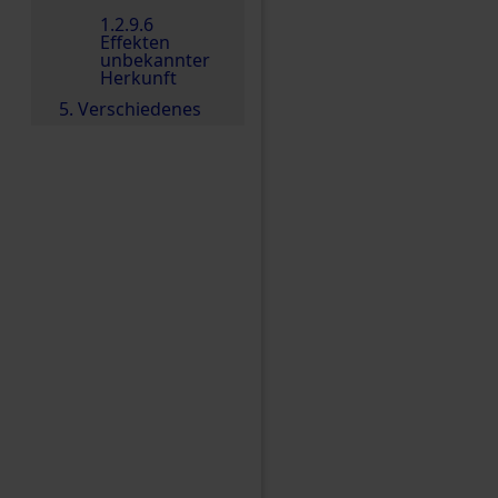
1.2.9.6
Effekten
unbekannter
Herkunft
5. Verschiedenes