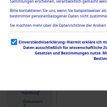
dem KZ
Sammlungen erscheinen, verantwortlich gemacht wer
Dachau
Bitte
kontaktieren
Sie uns, wenn Sie beispielsweiser al
1.2.9.2
Effekten aus
bestimmter personenbezogener Daten nicht zustimme
dem KZ
Dachau,
Sie möchten mehr über die Datenrichtlinie der Arolsen
Bayerisches
Landesentsch
ädigungsamt
1.2.9.3
Einverständniserklärung: Hiermit erkläre ich 
Effekten aus
Daten ausschließlich für wissenschaftliche
dem KZ
Neuengamm
Gesetzen und Bestimmungen nutze. Mir
e
Bestim
1.2.9.4
Effekten nicht
identifizierter
Eigentümer
1.2.9.5
Effekten
Einen Kommentar schr
„Gestapo
Hamburg“
Dokument
e