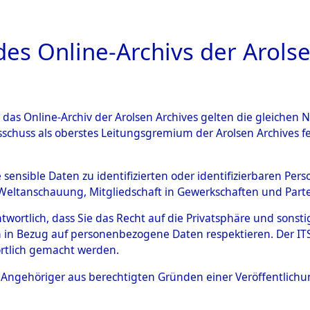
a
A
es Online-Archivs der Arolse
DIGITAL COLLEC
r das Online-Archiv der Arolsen Archives gelten die gleiche
ESCHREIBUNG
ARCHIVALE
ÜBERSICHT
BILD
sschuss als oberstes Leitungsgremium der Arolsen Archives 
592652)
e sensible Daten zu identifizierten oder identifizierbaren Pe
Weltanschauung, Mitgliedschaft in Gewerkschaften und Partei
antwortlich, dass Sie das Recht auf die Privatsphäre und sons
0038 (108592652)
 in Bezug auf personenbezogene Daten respektieren. Der ITS k
rtlich gemacht werden.
Person
UNBEKANN
ls Angehöriger aus berechtigten Gründen einer Veröffentlic