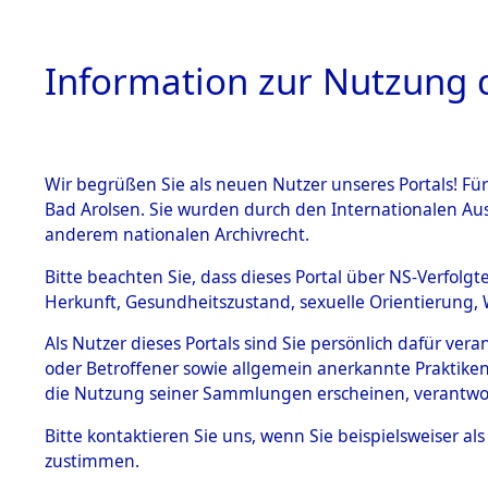
Information zur Nutzung d
Wir begrüßen Sie als neuen Nutzer unseres Portals! Fü
HOME
BESTANDSB
Bad Arolsen. Sie wurden durch den Internationalen Au
anderem nationalen Archivrecht.
BESTÄNDE
0038 (108
Bitte beachten Sie, dass dieses Portal über NS-Verfolgt
Herkunft, Gesundheitszustand, sexuelle Orientierung, 
1.
Inhaftierungsdoku
Als Nutzer dieses Portals sind Sie persönlich dafür ver
mente
oder Betroffener sowie allgemein anerkannte Praktiken
1.2.9 Beim ITS
die Nutzung seiner Sammlungen erscheinen, verantwo
verwahrte
Effekten
Bitte
kontaktieren
Sie uns, wenn Sie beispielsweiser a
1.2.9.1
zustimmen.
Effekten aus