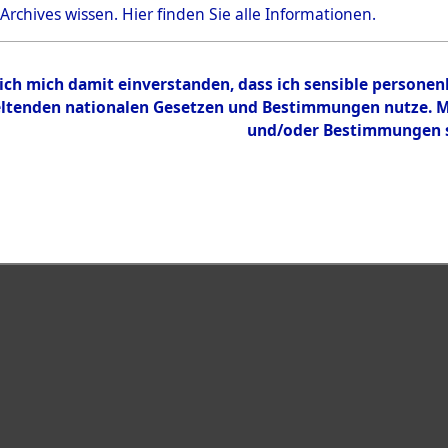
Bestand
 Archives wissen.
Hier
finden Sie alle Informationen.
Dokumente
 ich mich damit einverstanden, dass ich sensible persone
tenden nationalen Gesetzen und Bestimmungen nutze. Mir
und/oder Bestimmungen st
eiben →
0038 (108592652)