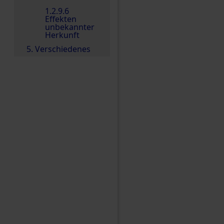
1.2.9.6
Effekten
unbekannter
Herkunft
5. Verschiedenes