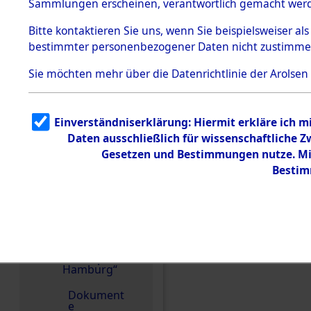
dem KZ
Sammlungen erscheinen, verantwortlich gemacht wer
Dachau
Bitte
kontaktieren
Sie uns, wenn Sie beispielsweiser al
1.2.9.2
Effekten aus
bestimmter personenbezogener Daten nicht zustimme
dem KZ
Dachau,
Sie möchten mehr über die Datenrichtlinie der Arolsen
Bayerisches
Landesentsch
ädigungsamt
1.2.9.3
Einverständniserklärung: Hiermit erkläre ich 
Effekten aus
Einen Kommentar schr
Daten ausschließlich für wissenschaftliche
dem KZ
Neuengamm
Gesetzen und Bestimmungen nutze. Mir
e
Bestim
1.2.9.4
Effekten nicht
identifizierter
Eigentümer
1.2.9.5
Effekten
„Gestapo
Hamburg“
Dokument
e