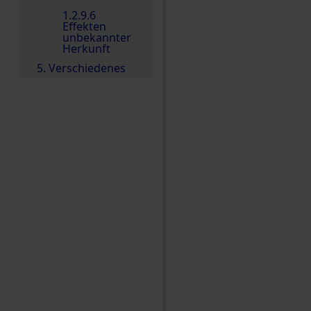
1.2.9.6
Effekten
unbekannter
Herkunft
5. Verschiedenes