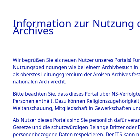
Information zur Nutzung d
Archives
HOME
BESTANDSBESCHREIBUNG
ARCHIVAL
Wir begrüßen Sie als neuen Nutzer unseres Portals! Für
Nutzungsbedingungen wie bei einem Archivbesuch in B
als oberstes Leitungsgremium der Arolsen Archives f
BESTÄNDE
0001 (108
nationalen Archivrecht.
1.
Bitte beachten Sie, dass dieses Portal über NS-Verfolgte
Inhaftierungsdoku
Personen enthält. Dazu können Religionszugehörigkeit,
mente
Weltanschauung, Mitgliedschaft in Gewerkschaften und 
1.2.9 Beim ITS
verwahrte
Als Nutzer dieses Portals sind Sie persönlich dafür vera
Effekten
Gesetze und die schutzwürdigen Belange Dritter oder B
1.2.9.1
personenbezogene Daten respektieren. Der ITS kann nic
Effekten aus