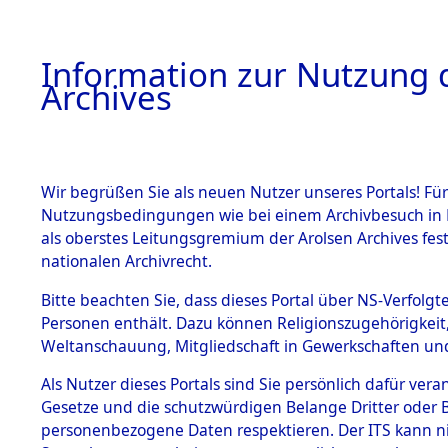
Information zur Nutzung d
Archives
HOME
BESTANDSBESCHREIBUNG
ARCHIVAL
Wir begrüßen Sie als neuen Nutzer unseres Portals! Für
Nutzungsbedingungen wie bei einem Archivbesuch in B
als oberstes Leitungsgremium der Arolsen Archives f
BESTÄNDE
0041 (108
nationalen Archivrecht.
1.
Bitte beachten Sie, dass dieses Portal über NS-Verfolgte
Inhaftierungsdoku
Personen enthält. Dazu können Religionszugehörigkeit,
mente
Weltanschauung, Mitgliedschaft in Gewerkschaften und 
1.2.9 Beim ITS
verwahrte
Als Nutzer dieses Portals sind Sie persönlich dafür vera
Effekten
Gesetze und die schutzwürdigen Belange Dritter oder B
1.2.9.1
personenbezogene Daten respektieren. Der ITS kann nic
Effekten aus