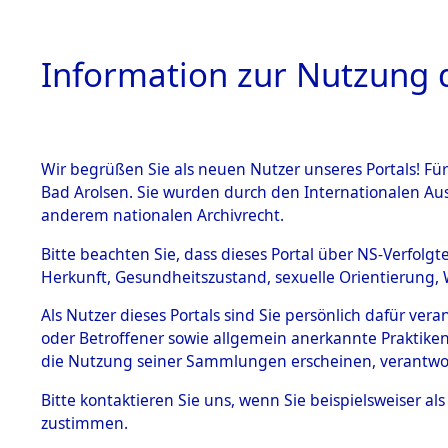
Information zur Nutzung d
Wir begrüßen Sie als neuen Nutzer unseres Portals! Fü
HOME
BESTANDSB
Bad Arolsen. Sie wurden durch den Internationalen Au
anderem nationalen Archivrecht.
BESTÄNDE
4
Akten
fü
Bitte beachten Sie, dass dieses Portal über NS-Verfolgt
Herkunft, Gesundheitszustand, sexuelle Orientierung, 
1.
Inhaftierungsdoku
Als Nutzer dieses Portals sind Sie persönlich dafür ver
DERENDINGER, H
mente
oder Betroffener sowie allgemein anerkannte Praktiken
geb. 24. Januar 1883
1.2.9 Beim ITS
die Nutzung seiner Sammlungen erscheinen, verantwo
verwahrte
Effekten
Land
Bitte
kontaktieren
Sie uns, wenn Sie beispielsweiser a
1.2.9.1
zustimmen.
Weitere Angaben
Effekten aus