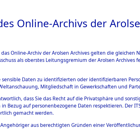
a
A
es Online-Archivs der Arolse
DIGITAL COLLEC
r das Online-Archiv der Arolsen Archives gelten die gleiche
ESCHREIBUNG
PERSONENINDEX
PERSON
sschuss als oberstes Leitungsgremium der Arolsen Archives 
r
DERENDINGER, HENRI
e sensible Daten zu identifizierten oder identifizierbaren Pe
Weltanschauung, Mitgliedschaft in Gewerkschaften und Partei
antwortlich, dass Sie das Recht auf die Privatsphäre und sons
ENRI
 in Bezug auf personenbezogene Daten respektieren. Der ITS k
rtlich gemacht werden.
Frankreich
ls Angehöriger aus berechtigten Gründen einer Veröffentlic
26.9.2017: Die Effekten wurden an die F