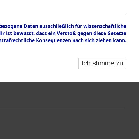
Datenquelle:
GND
nbezogene Daten ausschließlich für wissenschaftliche
 ist bewusst, dass ein Verstoß gegen diese Gesetze
rafrechtliche Konsequenzen nach sich ziehen kann.
Ich stimme zu