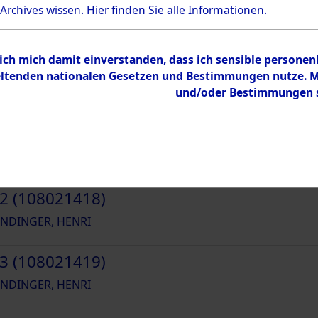
39405
 Archives wissen.
Hier
finden Sie alle Informationen.
 ich mich damit einverstanden, dass ich sensible persone
tenden nationalen Gesetzen und Bestimmungen nutze. Mir
und/oder Bestimmungen st
1 (108021417)
NDINGER, HENRI
2 (108021418)
NDINGER, HENRI
3 (108021419)
NDINGER, HENRI