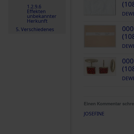
(10
1.2.9.6
Effekten
DEWE
unbekannter
Herkunft
000
5. Verschiedenes
(10
DEWE
000
(10
DEWE
Einen Kommentar schr
JOSEFINE