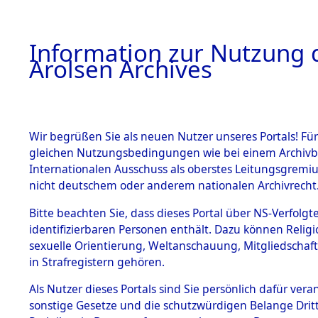
a
A
Information zur Nutzung d
Arolsen Archives
HOME
BESTANDSBESCHREIBUNG
PERSONEN
Wir begrüßen Sie als neuen Nutzer unseres Portals! Für
gleichen Nutzungsbedingungen wie bei einem Archivbe
Internationalen Ausschuss als oberstes Leitungsgremi
BESTÄNDE
3
Akten
fü
nicht deutschem oder anderem nationalen Archivrecht
DEWEER, J
1.
Bitte beachten Sie, dass dieses Portal über NS-Verfolgte
Inhaftierungsdoku
identifizierbaren Personen enthält. Dazu können Relig
mente
sexuelle Orientierung, Weltanschauung, Mitgliedschaf
1.2.9 Beim ITS
DEWEER, JOSEFIN
in Strafregistern gehören.
verwahrte
Effekten
geb. 9. März 1920
Als Nutzer dieses Portals sind Sie persönlich dafür vera
1.2.9.1
sonstige Gesetze und die schutzwürdigen Belange Drit
Effekten aus
Land