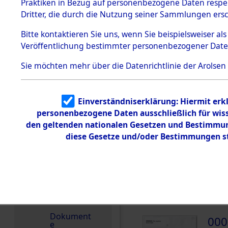
dem KZ
Praktiken in Bezug auf personenbezogene Daten respekt
Dachau
Belgien
Dritter, die durch die Nutzung seiner Sammlungen ers
1.2.9.2
Weitere Angaben
Effekten aus
Bitte
kontaktieren
Sie uns, wenn Sie beispielsweiser a
Die Personalien des 
dem KZ
Veröffentlichung bestimmter personenbezogener Date
Dachau,
wurden nach der ursp
Bayerisches
Inventarisierung und 
Landesentsch
Sie möchten mehr über die Datenrichtlinie der Arolsen
ädigungsamt
Nachforschungen ermit
1.2.9.3
Die Effekten wurden a
Effekten aus
andere Berechtigte) 
Einverständniserklärung: Hiermit erkl
dem KZ
Neuengamm
personenbezogene Daten ausschließlich für wis
Namensvarianten
e
den geltenden nationalen Gesetzen und Bestimmung
ZOE
1.2.9.4
diese Gesetze und/oder Bestimmungen st
Effekten nicht
identifizierter
Eigentümer
1.2.9.5
Effekten
„Gestapo
DOKUMENTE
Hamburg“
Dokument
000
e