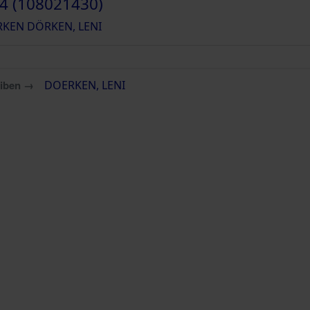
4 (108021430)
KEN DÖRKEN, LENI
eiben →
DOERKEN, LENI