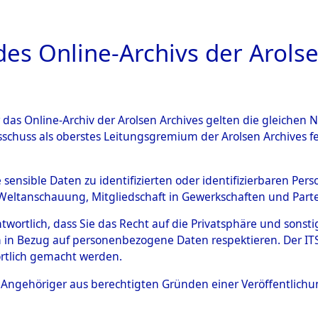
a
A
es Online-Archivs der Arolse
DIGITAL COLLEC
r das Online-Archiv der Arolsen Archives gelten die gleiche
ESCHREIBUNG
PERSONENINDEX
PERSON
sschuss als oberstes Leitungsgremium der Arolsen Archives 
r
DOERKEN, LENI
e sensible Daten zu identifizierten oder identifizierbaren Pe
Weltanschauung, Mitgliedschaft in Gewerkschaften und Partei
antwortlich, dass Sie das Recht auf die Privatsphäre und sons
 in Bezug auf personenbezogene Daten respektieren. Der ITS k
rtlich gemacht werden.
Die Personalien des Effekteneigentümer
ls Angehöriger aus berechtigten Gründen einer Veröffentlic
und Erschließung durch Nachforschungen