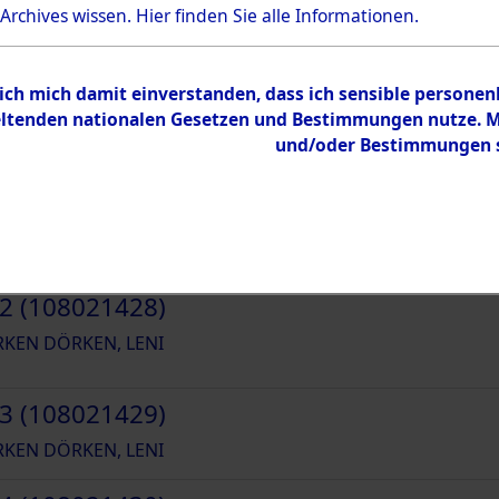
DÖRKEN
 Archives wissen.
Hier
finden Sie alle Informationen.
 ich mich damit einverstanden, dass ich sensible persone
tenden nationalen Gesetzen und Bestimmungen nutze. Mir
und/oder Bestimmungen st
1 (108021427)
KEN DÖRKEN, LENI
2 (108021428)
KEN DÖRKEN, LENI
3 (108021429)
KEN DÖRKEN, LENI