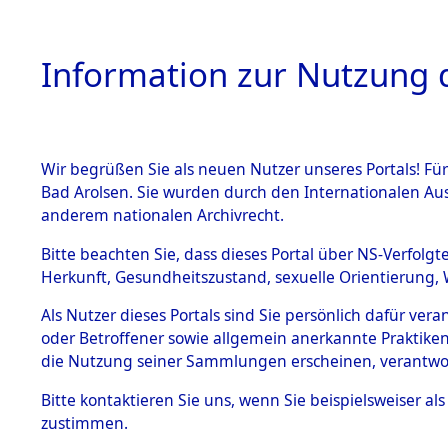
Information zur Nutzung d
Wir begrüßen Sie als neuen Nutzer unseres Portals! Fü
HOME
BESTANDSB
Bad Arolsen. Sie wurden durch den Internationalen Au
anderem nationalen Archivrecht.
BESTÄNDE
4
Akten
fü
Bitte beachten Sie, dass dieses Portal über NS-Verfolgt
Herkunft, Gesundheitszustand, sexuelle Orientierung, 
1.
Inhaftierungsdoku
Als Nutzer dieses Portals sind Sie persönlich dafür ver
DOERKEN, LENI
mente
oder Betroffener sowie allgemein anerkannte Praktiken
geb. 17. Januar 1926
1.2.9 Beim ITS
die Nutzung seiner Sammlungen erscheinen, verantwo
verwahrte
Effekten
Weitere Angaben
Bitte
kontaktieren
Sie uns, wenn Sie beispielsweiser a
1.2.9.1
zustimmen.
Effekten aus