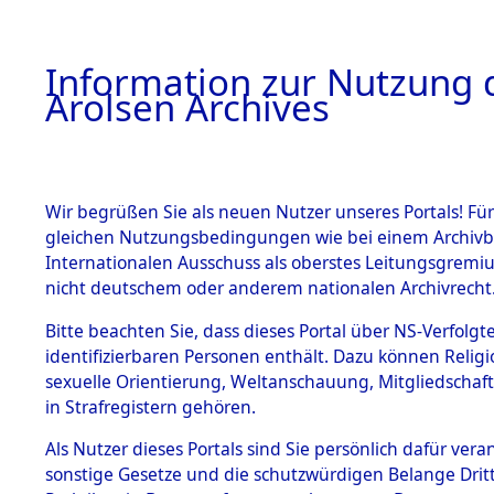
a
A
Information zur Nutzung d
Arolsen Archives
HOME
BESTANDSBESCHREIBUNG
PERSONEN
Wir begrüßen Sie als neuen Nutzer unseres Portals! Für
gleichen Nutzungsbedingungen wie bei einem Archivbe
Internationalen Ausschuss als oberstes Leitungsgremi
BESTÄNDE
3
Akten
fü
nicht deutschem oder anderem nationalen Archivrecht
FRANZ
1.
Bitte beachten Sie, dass dieses Portal über NS-Verfolgte
Inhaftierungsdoku
identifizierbaren Personen enthält. Dazu können Relig
mente
sexuelle Orientierung, Weltanschauung, Mitgliedschaf
1.2.9 Beim ITS
MASSU, FRANZ
in Strafregistern gehören.
verwahrte
Effekten
geb. 14. Juni 1892
Als Nutzer dieses Portals sind Sie persönlich dafür vera
1.2.9.1
sonstige Gesetze und die schutzwürdigen Belange Drit
Effekten aus
Land