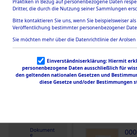
dem KZ
Praktiken in Bezug auf personenbezogene Daten respekt
Dachau
Deutschland
Dritter, die durch die Nutzung seiner Sammlungen ers
1.2.9.2
Weitere Angaben
Effekten aus
Bitte
kontaktieren
Sie uns, wenn Sie beispielsweiser a
Die Personalien des 
dem KZ
Veröffentlichung bestimmter personenbezogener Date
Dachau,
wurden nach der ursp
Bayerisches
Inventarisierung und 
Landesentsch
Sie möchten mehr über die Datenrichtlinie der Arolsen
ädigungsamt
Nachforschungen ermi
1.2.9.3
Effekten aus
Einverständniserklärung: Hiermit erkl
dem KZ
Neuengamm
personenbezogene Daten ausschließlich für wis
e
den geltenden nationalen Gesetzen und Bestimmung
DOKUMENTE
1.2.9.4
diese Gesetze und/oder Bestimmungen st
Effekten nicht
identifizierter
Eigentümer
000
1.2.9.5
(10
Effekten
„Gestapo
MASS
Hamburg“
Dokument
000
e