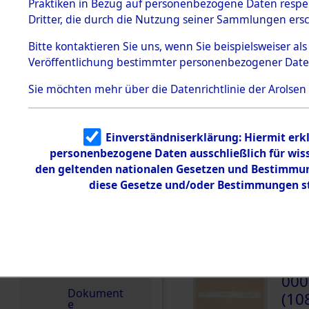
dem KZ
Praktiken in Bezug auf personenbezogene Daten respekt
Dachau
Polen
Dritter, die durch die Nutzung seiner Sammlungen ers
1.2.9.2
Weitere Angaben
Effekten aus
Bitte
kontaktieren
Sie uns, wenn Sie beispielsweiser a
4.3.2020: Die Effekte
dem KZ
Veröffentlichung bestimmter personenbezogener Date
Dachau,
Familien (oder andere
Bayerisches
zurückgegeben.
Landesentsch
Sie möchten mehr über die Datenrichtlinie der Arolsen
ädigungsamt
1.2.9.3
Effekten aus
Einverständniserklärung: Hiermit erkl
dem KZ
Neuengamm
personenbezogene Daten ausschließlich für wis
e
DOKUMENTE
den geltenden nationalen Gesetzen und Bestimmung
1.2.9.4
diese Gesetze und/oder Bestimmungen st
Effekten nicht
000
identifizierter
Eigentümer
(10
1.2.9.5
Effekten
SWIA
„Gestapo
Hamburg“
000
Dokument
(10
e