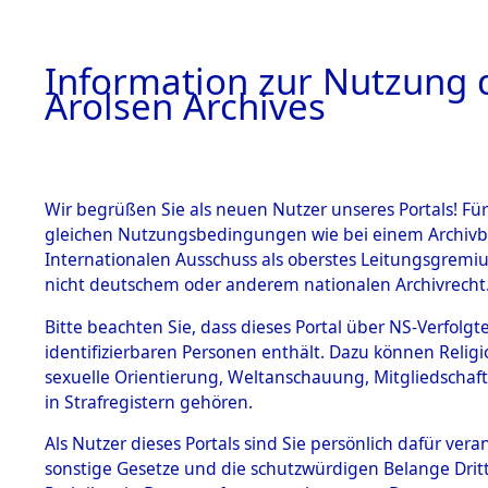
a
A
Information zur Nutzung d
Arolsen Archives
HOME
BESTANDSBESCHREIBUNG
PERSONEN
Wir begrüßen Sie als neuen Nutzer unseres Portals! Für
gleichen Nutzungsbedingungen wie bei einem Archivbe
Internationalen Ausschuss als oberstes Leitungsgremi
BESTÄNDE
4
Akten
fü
nicht deutschem oder anderem nationalen Archivrecht
SWIATKOWS
1.
Bitte beachten Sie, dass dieses Portal über NS-Verfolgte
Inhaftierungsdoku
identifizierbaren Personen enthält. Dazu können Relig
mente
sexuelle Orientierung, Weltanschauung, Mitgliedschaf
1.2.9 Beim ITS
SWIATKOWSKI, J
in Strafregistern gehören.
verwahrte
Effekten
geb. 29. April 1904
Als Nutzer dieses Portals sind Sie persönlich dafür vera
1.2.9.1
sonstige Gesetze und die schutzwürdigen Belange Drit
Effekten aus
Land