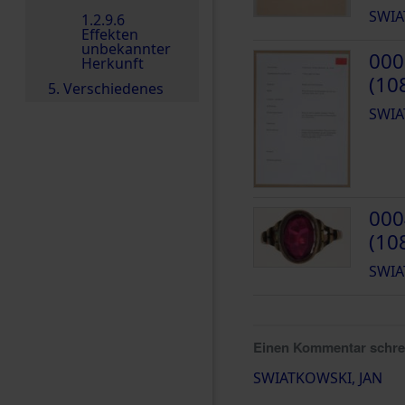
SWIA
1.2.9.6
Effekten
unbekannter
000
Herkunft
(10
5. Verschiedenes
SWIA
000
(10
SWIA
Einen Kommentar schr
SWIATKOWSKI, JAN