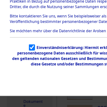
dem KZ
Praktiken in Bezug auf personenbezogene Daten respekt
Dachau
Dritter, die durch die Nutzung seiner Sammlungen ers
1.2.9.2
Effekten aus
Bitte
kontaktieren
Sie uns, wenn Sie beispielsweiser a
dem KZ
Veröffentlichung bestimmter personenbezogener Date
Dachau,
DOKUMENTE
Bayerisches
Landesentsch
Sie möchten mehr über die Datenrichtlinie der Arolsen
ädigungsamt
000
1.2.9.3
Effekten aus
(10
Einverständniserklärung: Hiermit erkl
dem KZ
Neuengamm
personenbezogene Daten ausschließlich für wis
UNB
e
den geltenden nationalen Gesetzen und Bestimmung
1.2.9.4
diese Gesetze und/oder Bestimmungen st
000
Effekten nicht
(10
identifizierter
Eigentümer
UNB
1.2.9.5
Effekten
„Gestapo
Hamburg“
Dokument
e