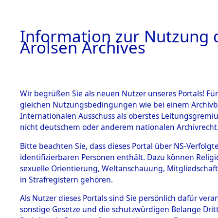
a
A
Information zur Nutzung d
Arolsen Archives
HOME
BESTANDSBESCHREIBUNG
PERSONEN
Wir begrüßen Sie als neuen Nutzer unseres Portals! Für
gleichen Nutzungsbedingungen wie bei einem Archivbe
Internationalen Ausschuss als oberstes Leitungsgremi
BESTÄNDE
4
Akten
fü
nicht deutschem oder anderem nationalen Archivrecht
UNBEKAN
1.
Bitte beachten Sie, dass dieses Portal über NS-Verfolgte
Inhaftierungsdoku
identifizierbaren Personen enthält. Dazu können Relig
mente
sexuelle Orientierung, Weltanschauung, Mitgliedschaf
1.2.9 Beim ITS
UNBEKANNT
in Strafregistern gehören.
verwahrte
Effekten
Als Nutzer dieses Portals sind Sie persönlich dafür vera
Häftlingsnummer
1.2.9.1
sonstige Gesetze und die schutzwürdigen Belange Drit
Effekten aus
1676