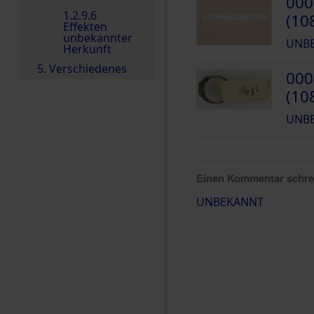
000
1.2.9.6
(10
Effekten
unbekannter
UNB
Herkunft
5. Verschiedenes
000
(10
UNB
Einen Kommentar schr
UNBEKANNT