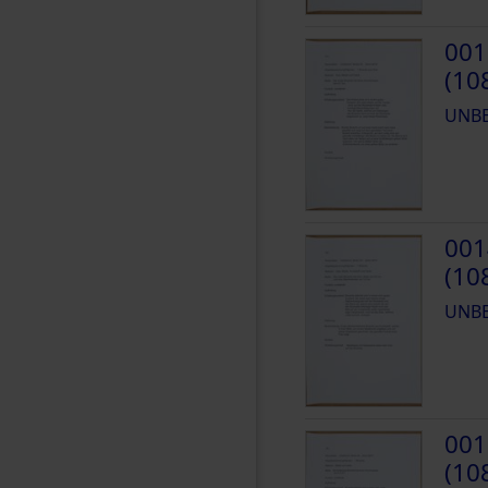
001
(10
UNB
001
(10
UNB
001
(10