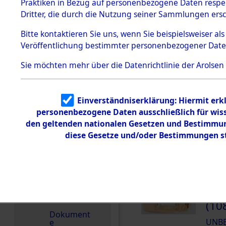
dem KZ
Praktiken in Bezug auf personenbezogene Daten respekt
Dachau
Dritter, die durch die Nutzung seiner Sammlungen ers
DOKUMENTE
1.2.9.2
Effekten aus
Bitte
kontaktieren
Sie uns, wenn Sie beispielsweiser a
dem KZ
Veröffentlichung bestimmter personenbezogener Date
Dachau,
Treffer pro Seite:
Bayerisches
Landesentsch
Sie möchten mehr über die Datenrichtlinie der Arolsen
ädigungsamt
Reihenfolge:
1.2.9.3
Effekten aus
Blättern:
Einverständniserklärung: Hiermit erkl
dem KZ
Neuengamm
personenbezogene Daten ausschließlich für wis
e
den geltenden nationalen Gesetzen und Bestimmung
1.2.9.4
diese Gesetze und/oder Bestimmungen st
000
Effekten nicht
(10
identifizierter
Eigentümer
UNB
1.2.9.5
Effekten
„Gestapo
000
Hamburg“
(10
Dokument
UNB
e