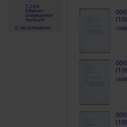
1.2.9.6
000
Effekten
unbekannter
(10
Herkunft
5. Verschiedenes
UNB
000
(10
UNB
000
(10