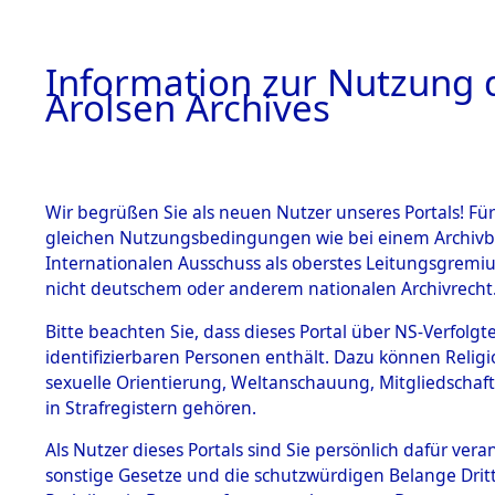
a
A
Information zur Nutzung d
Arolsen Archives
HOME
BESTANDSBESCHREIBUNG
PERSONEN
Wir begrüßen Sie als neuen Nutzer unseres Portals! Für
gleichen Nutzungsbedingungen wie bei einem Archivbe
Internationalen Ausschuss als oberstes Leitungsgremi
BESTÄNDE
106
Akten
nicht deutschem oder anderem nationalen Archivrecht
UNBEKAN
1.
Bitte beachten Sie, dass dieses Portal über NS-Verfolgte
Inhaftierungsdoku
identifizierbaren Personen enthält. Dazu können Relig
mente
sexuelle Orientierung, Weltanschauung, Mitgliedschaf
1.2.9 Beim ITS
UNBEKANNT
in Strafregistern gehören.
verwahrte
Effekten
Als Nutzer dieses Portals sind Sie persönlich dafür vera
1.2.9.1
sonstige Gesetze und die schutzwürdigen Belange Drit
Effekten aus