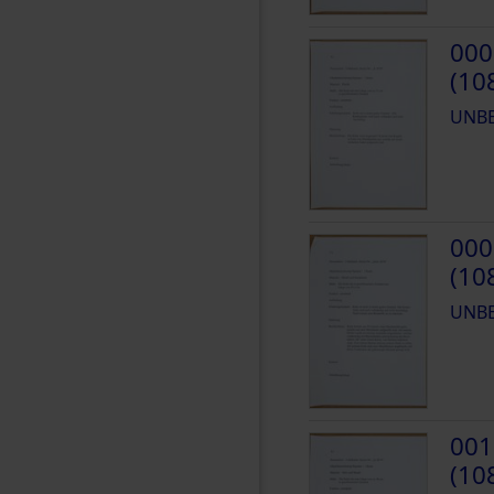
000
(10
UNB
000
(10
UNB
001
(10