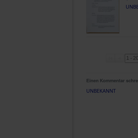
UNB
Einen Kommentar schr
UNBEKANNT