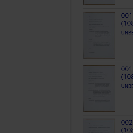
001
(10
UNB
001
(10
UNB
002
(10