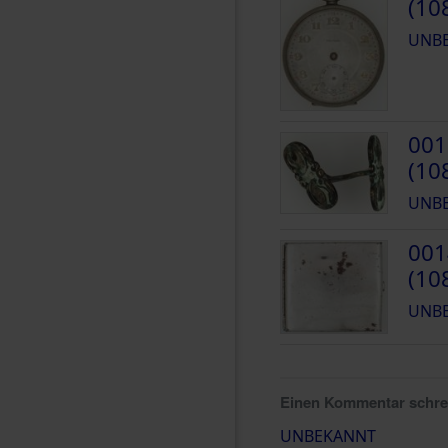
(10
UNB
001
(10
UNB
001
(10
UNB
Einen Kommentar schr
UNBEKANNT