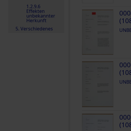
1.2.9.6
Effekten
000
unbekannter
(10
Herkunft
5. Verschiedenes
UNB
000
(10
UNB
000
(10