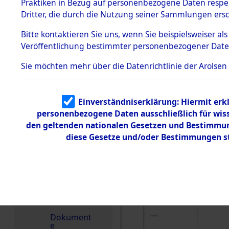
dem KZ
Praktiken in Bezug auf personenbezogene Daten respekt
Dachau
Dritter, die durch die Nutzung seiner Sammlungen ers
DOKUMENTE
1.2.9.2
Effekten aus
Bitte
kontaktieren
Sie uns, wenn Sie beispielsweiser a
dem KZ
Veröffentlichung bestimmter personenbezogener Date
Dachau,
000
Bayerisches
Landesentsch
(10
Sie möchten mehr über die Datenrichtlinie der Arolsen
ädigungsamt
UNB
1.2.9.3
Effekten aus
Einverständniserklärung: Hiermit erkl
dem KZ
000
Neuengamm
personenbezogene Daten ausschließlich für wis
e
(10
den geltenden nationalen Gesetzen und Bestimmung
1.2.9.4
diese Gesetze und/oder Bestimmungen st
UNB
Effekten nicht
identifizierter
Eigentümer
000
1.2.9.5
(10
Effekten
„Gestapo
UNB
Hamburg“
Dokument
e