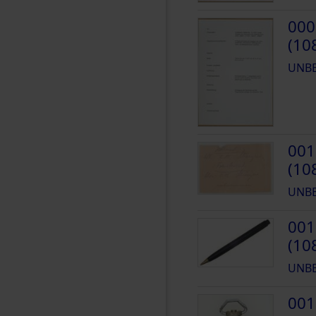
000
(10
UNB
001
(10
UNB
001
(10
UNB
001