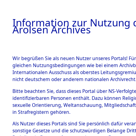
a
A
Information zur Nutzung d
Arolsen Archives
HOME
BESTANDSBESCHREIBUNG
PERSONEN
Wir begrüßen Sie als neuen Nutzer unseres Portals! Für
gleichen Nutzungsbedingungen wie bei einem Archivbe
Internationalen Ausschuss als oberstes Leitungsgremi
BESTÄNDE
14
Akten
f
nicht deutschem oder anderem nationalen Archivrecht
UNBEKAN
1.
Bitte beachten Sie, dass dieses Portal über NS-Verfolgte
Inhaftierungsdoku
identifizierbaren Personen enthält. Dazu können Relig
mente
sexuelle Orientierung, Weltanschauung, Mitgliedschaf
1.2.9 Beim ITS
UNBEKANNT
in Strafregistern gehören.
verwahrte
Effekten
Als Nutzer dieses Portals sind Sie persönlich dafür vera
1.2.9.1
sonstige Gesetze und die schutzwürdigen Belange Drit
Effekten aus