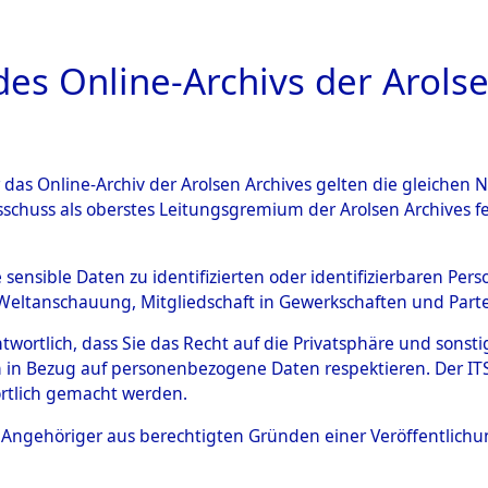
a
A
es Online-Archivs der Arolse
DIGITAL COLLEC
r das Online-Archiv der Arolsen Archives gelten die gleiche
ESCHREIBUNG
ARCHIVALE
ÜBERSICHT
BILD
sschuss als oberstes Leitungsgremium der Arolsen Archives 
984677)
e sensible Daten zu identifizierten oder identifizierbaren Pe
Weltanschauung, Mitgliedschaft in Gewerkschaften und Partei
antwortlich, dass Sie das Recht auf die Privatsphäre und sons
0002 (121984677)
 in Bezug auf personenbezogene Daten respektieren. Der ITS k
rtlich gemacht werden.
Person
PICOTIN, A
ls Angehöriger aus berechtigten Gründen einer Veröffentlic