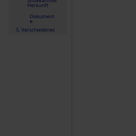
unbekannter
Herkunft
Dokument
e
5. Verschiedenes