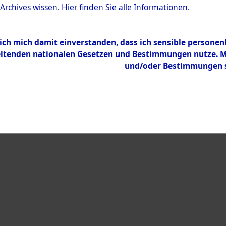
Bestand
 Archives wissen.
Hier
finden Sie alle Informationen.
Dokumente
 ich mich damit einverstanden, dass ich sensible persone
tenden nationalen Gesetzen und Bestimmungen nutze. Mir
und/oder Bestimmungen st
eiben →
0002 (121984677)