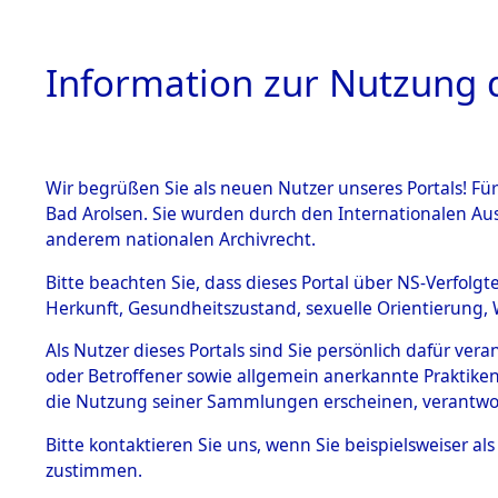
Information zur Nutzung d
Wir begrüßen Sie als neuen Nutzer unseres Portals! Fü
HOME
BESTANDSB
Bad Arolsen. Sie wurden durch den Internationalen Au
anderem nationalen Archivrecht.
BESTÄNDE
0002 (121
Bitte beachten Sie, dass dieses Portal über NS-Verfolgt
Herkunft, Gesundheitszustand, sexuelle Orientierung, 
1.
Inhaftierungsdoku
Als Nutzer dieses Portals sind Sie persönlich dafür ver
mente
oder Betroffener sowie allgemein anerkannte Praktiken
1.2.9 Beim ITS
die Nutzung seiner Sammlungen erscheinen, verantwo
verwahrte
Effekten
Bitte
kontaktieren
Sie uns, wenn Sie beispielsweiser a
1.2.9.1
zustimmen.
Effekten aus