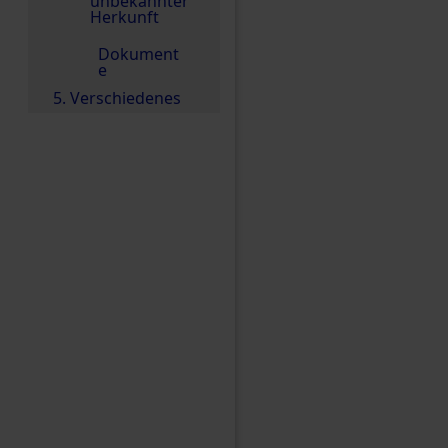
unbekannter
Herkunft
Dokument
e
5. Verschiedenes