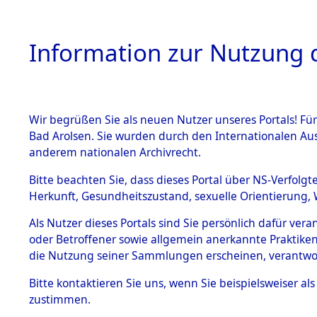
Information zur Nutzung d
Wir begrüßen Sie als neuen Nutzer unseres Portals! Fü
HOME
BESTANDSB
Bad Arolsen. Sie wurden durch den Internationalen Au
anderem nationalen Archivrecht.
BESTÄNDE
0001 (121
Bitte beachten Sie, dass dieses Portal über NS-Verfolgt
Herkunft, Gesundheitszustand, sexuelle Orientierung, 
1.
Inhaftierungsdoku
Als Nutzer dieses Portals sind Sie persönlich dafür ver
mente
oder Betroffener sowie allgemein anerkannte Praktiken
1.2.9 Beim ITS
die Nutzung seiner Sammlungen erscheinen, verantwo
verwahrte
Effekten
Bitte
kontaktieren
Sie uns, wenn Sie beispielsweiser a
1.2.9.1
zustimmen.
Effekten aus