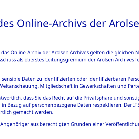
a
A
es Online-Archivs der Arolse
DIGITAL COLLEC
r das Online-Archiv der Arolsen Archives gelten die gleiche
ESCHREIBUNG
ARCHIVALE
ÜBERSICHT
BILD
sschuss als oberstes Leitungsgremium der Arolsen Archives 
984681)
e sensible Daten zu identifizierten oder identifizierbaren Pe
Weltanschauung, Mitgliedschaft in Gewerkschaften und Partei
antwortlich, dass Sie das Recht auf die Privatsphäre und sons
0001 (121984681)
 in Bezug auf personenbezogene Daten respektieren. Der ITS k
rtlich gemacht werden.
Person
VERCAIGNE
ls Angehöriger aus berechtigten Gründen einer Veröffentlic