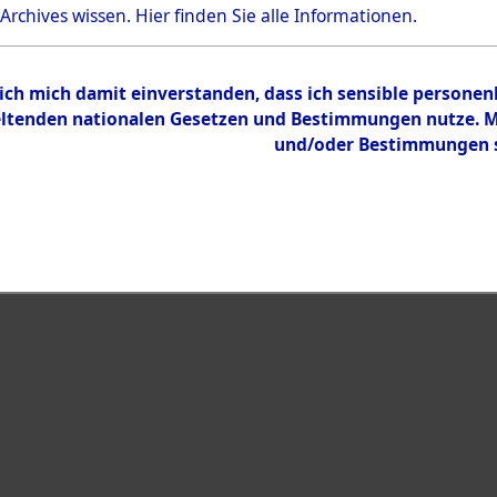
Bestand
 Archives wissen.
Hier
finden Sie alle Informationen.
Dokumente
 ich mich damit einverstanden, dass ich sensible persone
tenden nationalen Gesetzen und Bestimmungen nutze. Mir
und/oder Bestimmungen st
eiben →
0001 (121984681)