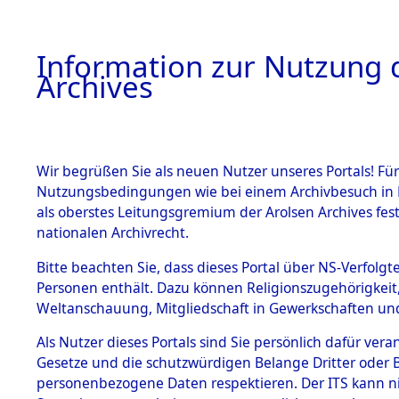
Information zur Nutzung d
Archives
HOME
BESTANDSBESCHREIBUNG
ARCHIVAL
Wir begrüßen Sie als neuen Nutzer unseres Portals! Für
Nutzungsbedingungen wie bei einem Archivbesuch in B
als oberstes Leitungsgremium der Arolsen Archives f
BESTÄNDE
0003 (121
nationalen Archivrecht.
1.
Bitte beachten Sie, dass dieses Portal über NS-Verfolgte
Inhaftierungsdoku
Personen enthält. Dazu können Religionszugehörigkeit,
mente
Weltanschauung, Mitgliedschaft in Gewerkschaften und 
1.2.9 Beim ITS
verwahrte
Als Nutzer dieses Portals sind Sie persönlich dafür vera
Effekten
Gesetze und die schutzwürdigen Belange Dritter oder B
1.2.9.1
personenbezogene Daten respektieren. Der ITS kann nic
Effekten aus