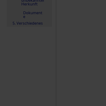
unbekannter
Herkunft
Dokument
e
5. Verschiedenes