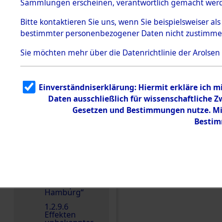
dem KZ
Sammlungen erscheinen, verantwortlich gemacht wer
Dachau
Bitte
kontaktieren
Sie uns, wenn Sie beispielsweiser al
1.2.9.2
Effekten aus
bestimmter personenbezogener Daten nicht zustimme
dem KZ
Dachau,
Sie möchten mehr über die Datenrichtlinie der Arolsen
Bayerisches
Landesentsch
ädigungsamt
1.2.9.3
Einverständniserklärung: Hiermit erkläre ich 
Effekten aus
Daten ausschließlich für wissenschaftliche
dem KZ
Einen Kommentar schr
Neuengamm
Gesetzen und Bestimmungen nutze. Mir
e
Bestim
1.2.9.4
Effekten nicht
identifizierter
Eigentümer
1.2.9.5
Effekten
„Gestapo
Hamburg“
1.2.9.6
Effekten