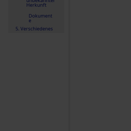
unbekannter
Herkunft
Dokument
e
5. Verschiedenes