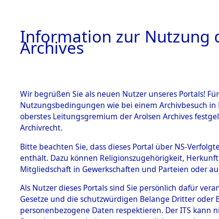
Information zur Nutzung d
Archives
HOME
BESTANDSBESCHREIBUNG
ARCHIVAL
Wir begrüßen Sie als neuen Nutzer unseres Portals! Für
Nutzungsbedingungen wie bei einem Archivbesuch in B
oberstes Leitungsgremium der Arolsen Archives festg
BESTÄNDE
0005 (139
Archivrecht.
1.
Bitte beachten Sie, dass dieses Portal über NS-Verfolgte
Inhaftierungsdoku
enthält. Dazu können Religionszugehörigkeit, Herkunf
mente
Mitgliedschaft in Gewerkschaften und Parteien oder auc
1.2.9 Beim ITS
verwahrte
Als Nutzer dieses Portals sind Sie persönlich dafür vera
Effekten
Gesetze und die schutzwürdigen Belange Dritter oder B
1.2.9.1
personenbezogene Daten respektieren. Der ITS kann nic
Effekten aus