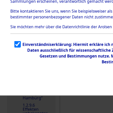
dem KZ
Sammlungen erscheinen, verantwortlich gemacht wer
Dachau
Bitte
kontaktieren
Sie uns, wenn Sie beispielsweiser al
1.2.9.2
Effekten aus
bestimmter personenbezogener Daten nicht zustimme
dem KZ
Dachau,
Sie möchten mehr über die Datenrichtlinie der Arolsen
Bayerisches
Landesentsch
ädigungsamt
1.2.9.3
Einverständniserklärung: Hiermit erkläre ich
Effekten aus
Daten ausschließlich für wissenschaftlich
dem KZ
Neuengamm
Gesetzen und Bestimmungen nutze. Mi
e
Besti
1.2.9.4
Effekten nicht
identifizierter
Eigentümer
Einen Kommentar schr
1.2.9.5
Effekten
„Gestapo
Hamburg“
1.2.9.6
Effekten