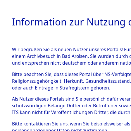
Information zur Nutzung d
Wir begrüßen Sie als neuen Nutzer unseres Portals! Fü
HOME
BESTANDSBESCHREIBUNG
PE
einem Archivbesuch in Bad Arolsen. Sie wurden durch d
und entsprechen nicht deutschem oder anderem nation
BESTÄNDE
Home
Bitte beachten Sie, dass dieses Portal über NS-Verfolgt
Religionszugehörigkeit, Herkunft, Gesundheitszustand,
1.
oder auch Einträge in Strafregistern gehören.
Inhaftierungsdoku
D32047
DE ITS 1.2.9
mente
Als Nutzer dieses Portals sind Sie persönlich dafür ver
Effects preserved at
1.2.9 Beim ITS
schutzwürdigen Belange Dritter oder Betroffener sowi
verwahrte
19854
digital docu
ITS kann nicht für Veröffentlichungen Dritter, die du
Effekten
1.2.9.1
Effects are person
Bitte
kontaktieren
Sie uns, wenn Sie beispielsweiser a
Effekten aus
personenbezogener Daten nicht zustimmen.
they arrived at a co