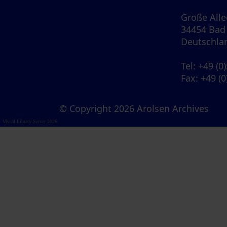
Große Allee
34454 Bad
Deutschla
Tel
: +49 (0
Fax
: +49 (
© Copyright 2026 Arolsen Archives
Visual Library Server 2026