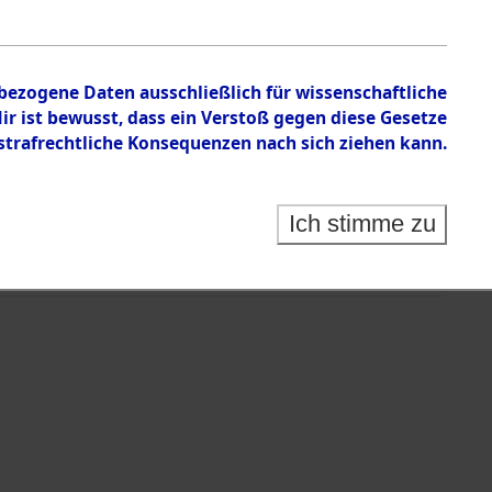
ermittelt. ; 23.10.2024: Die Effekten wurden an die
ckgegeben.
nbezogene Daten ausschließlich für wissenschaftliche
 ist bewusst, dass ein Verstoß gegen diese Gesetze
rafrechtliche Konsequenzen nach sich ziehen kann.
Ich stimme zu