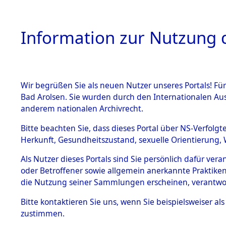
Information zur Nutzung d
Wir begrüßen Sie als neuen Nutzer unseres Portals! Fü
HOME
BESTANDSB
Bad Arolsen. Sie wurden durch den Internationalen Au
anderem nationalen Archivrecht.
BESTÄNDE
2
Akten
fü
Bitte beachten Sie, dass dieses Portal über NS-Verfolgt
Herkunft, Gesundheitszustand, sexuelle Orientierung, 
1.
Inhaftierungsdoku
Als Nutzer dieses Portals sind Sie persönlich dafür ver
DISSEL, CORNELI
mente
oder Betroffener sowie allgemein anerkannte Praktiken
geb. 9. Oktober 1920
1.2.9 Beim ITS
die Nutzung seiner Sammlungen erscheinen, verantwo
verwahrte
Effekten
Land
Bitte
kontaktieren
Sie uns, wenn Sie beispielsweiser a
1.2.9.1
zustimmen.
Weitere Angaben
Effekten aus