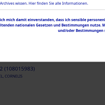
und Erschließung durch Nachforschungen 
 Archives wissen.
Hier
finden Sie alle Informationen.
Familien (oder andere Berechtigte) zurü
JACOB ; JOB
 ich mich damit einverstanden, dass ich sensible persone
tenden nationalen Gesetzen und Bestimmungen nutze. Mir
und/oder Bestimmungen st
1 (138132320)
EL, CORNELIS
2 (108015983)
EL, CORNELIS