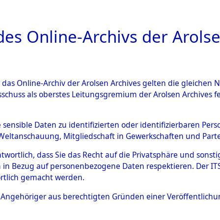
a
A
es Online-Archivs der Arolse
DIGITAL COLLEC
r das Online-Archiv der Arolsen Archives gelten die gleiche
ESCHREIBUNG
PERSONENINDEX
PERSON
sschuss als oberstes Leitungsgremium der Arolsen Archives 
r
DISSEL, CORNELIS
e sensible Daten zu identifizierten oder identifizierbaren Pe
Weltanschauung, Mitgliedschaft in Gewerkschaften und Partei
antwortlich, dass Sie das Recht auf die Privatsphäre und sons
S
 in Bezug auf personenbezogene Daten respektieren. Der ITS k
rtlich gemacht werden.
Niederlande
ls Angehöriger aus berechtigten Gründen einer Veröffentlic
Die Personalien des Effekteneigentümer