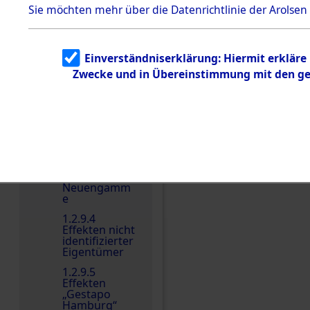
dem KZ
Sie möchten mehr über die Datenrichtlinie der Arolsen
Dachau
Dokument
e
Einverständniserklärung: Hiermit erkläre
1.2.9.2
Zwecke und in Übereinstimmung mit den gel
Effekten aus
dem KZ
Einen Kommentar schr
Dachau,
Bayerisches
Landesentsch
ädigungsamt
1.2.9.3
Effekten aus
dem KZ
Neuengamm
e
1.2.9.4
Effekten nicht
identifizierter
Eigentümer
1.2.9.5
Effekten
„Gestapo
Hamburg“