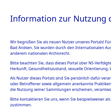
Information zur Nutzung d
Wir begrüßen Sie als neuen Nutzer unseres Portals! Fü
HOME
BESTANDSB
Bad Arolsen. Sie wurden durch den Internationalen Au
anderem nationalen Archivrecht.
BESTÄNDE
0011 (108
Bitte beachten Sie, dass dieses Portal über NS-Verfolgt
Herkunft, Gesundheitszustand, sexuelle Orientierung, 
1.
Inhaftierungsdoku
Als Nutzer dieses Portals sind Sie persönlich dafür ver
mente
oder Betroffener sowie allgemein anerkannte Praktiken
1.2.9 Beim ITS
die Nutzung seiner Sammlungen erscheinen, verantwo
verwahrte
Effekten
Bitte
kontaktieren
Sie uns, wenn Sie beispielsweiser a
1.2.9.1
zustimmen.
Effekten aus