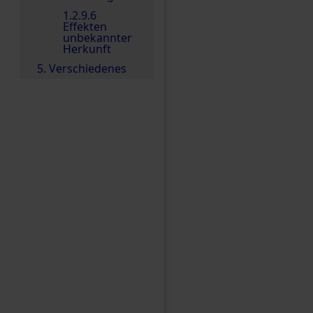
1.2.9.6
Effekten
unbekannter
Herkunft
5. Verschiedenes