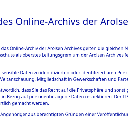
a
A
es Online-Archivs der Arolse
DIGITAL COLLEC
r das Online-Archiv der Arolsen Archives gelten die gleiche
ESCHREIBUNG
ARCHIVALE
ÜBERSICHT
BILD
sschuss als oberstes Leitungsgremium der Arolsen Archives 
019805)
e sensible Daten zu identifizierten oder identifizierbaren Pe
Weltanschauung, Mitgliedschaft in Gewerkschaften und Partei
antwortlich, dass Sie das Recht auf die Privatsphäre und sons
0011 (108019805)
 in Bezug auf personenbezogene Daten respektieren. Der ITS k
rtlich gemacht werden.
Person
AKIMOW OK
ls Angehöriger aus berechtigten Gründen einer Veröffentlic