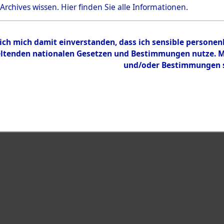
Bestand
 Archives wissen.
Hier
finden Sie alle Informationen.
Dokumente
 ich mich damit einverstanden, dass ich sensible persone
tenden nationalen Gesetzen und Bestimmungen nutze. Mir
und/oder Bestimmungen st
eiben →
0011 (108019805)