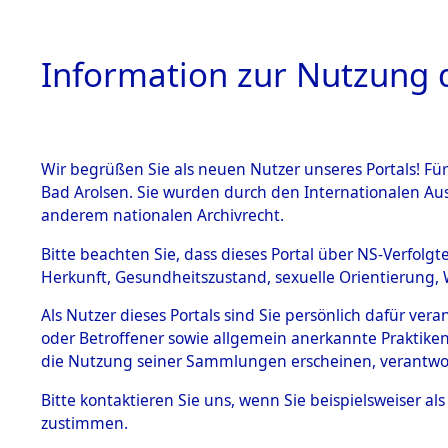
Information zur Nutzung d
Wir begrüßen Sie als neuen Nutzer unseres Portals! Fü
HOME
BESTANDSB
Bad Arolsen. Sie wurden durch den Internationalen Au
anderem nationalen Archivrecht.
BESTÄNDE
0016 (108
Bitte beachten Sie, dass dieses Portal über NS-Verfolgt
Herkunft, Gesundheitszustand, sexuelle Orientierung, 
1.
Inhaftierungsdoku
Als Nutzer dieses Portals sind Sie persönlich dafür ver
mente
oder Betroffener sowie allgemein anerkannte Praktiken
1.2.9 Beim ITS
die Nutzung seiner Sammlungen erscheinen, verantwo
verwahrte
Effekten
Bitte
kontaktieren
Sie uns, wenn Sie beispielsweiser a
1.2.9.1
zustimmen.
Effekten aus