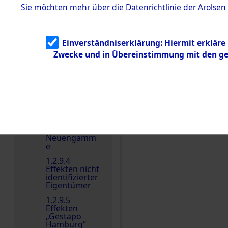
dem KZ
Sie möchten mehr über die Datenrichtlinie der Arolsen
Dachau
Dokument
e
Einverständniserklärung: Hiermit erkläre
1.2.9.2
Zwecke und in Übereinstimmung mit den gel
Effekten aus
dem KZ
Einen Kommentar schr
Dachau,
Bayerisches
Landesentsch
ädigungsamt
1.2.9.3
Effekten aus
dem KZ
Neuengamm
e
1.2.9.4
Effekten nicht
identifizierter
Eigentümer
1.2.9.5
Effekten
„Gestapo
Hamburg“