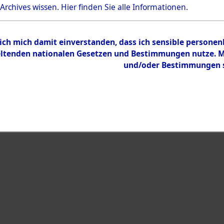
Bestand
 Archives wissen.
Hier
finden Sie alle Informationen.
Dokumente
 ich mich damit einverstanden, dass ich sensible persone
tenden nationalen Gesetzen und Bestimmungen nutze. Mir
und/oder Bestimmungen st
eiben →
0016 (108019810)