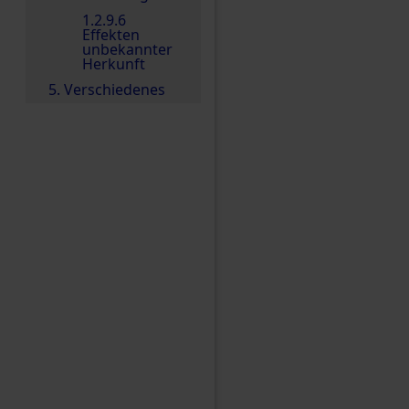
1.2.9.6
Effekten
unbekannter
Herkunft
5. Verschiedenes