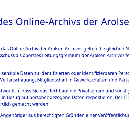
a
A
es Online-Archivs der Arolse
DIGITAL COLLEC
r das Online-Archiv der Arolsen Archives gelten die gleiche
ESCHREIBUNG
ARCHIVALE
ÜBERSICHT
BILD
sschuss als oberstes Leitungsgremium der Arolsen Archives 
019810)
e sensible Daten zu identifizierten oder identifizierbaren Pe
Weltanschauung, Mitgliedschaft in Gewerkschaften und Partei
antwortlich, dass Sie das Recht auf die Privatsphäre und sons
0016 (108019810)
 in Bezug auf personenbezogene Daten respektieren. Der ITS k
rtlich gemacht werden.
Person
AKIMOW OK
ls Angehöriger aus berechtigten Gründen einer Veröffentlic