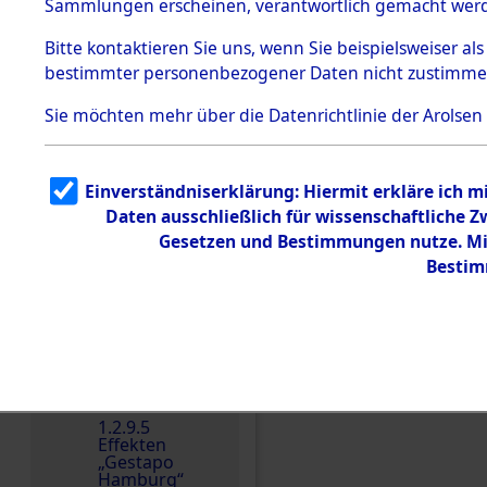
dem KZ
Sammlungen erscheinen, verantwortlich gemacht wer
Dachau
Bitte
kontaktieren
Sie uns, wenn Sie beispielsweiser al
1.2.9.2
Effekten aus
bestimmter personenbezogener Daten nicht zustimme
dem KZ
Dachau,
Sie möchten mehr über die Datenrichtlinie der Arolsen
Bayerisches
Landesentsch
ädigungsamt
1.2.9.3
Einverständniserklärung: Hiermit erkläre ich 
Effekten aus
Daten ausschließlich für wissenschaftliche
dem KZ
Einen Kommentar schr
Neuengamm
Gesetzen und Bestimmungen nutze. Mir
e
Bestim
Dokument
e
1.2.9.4
Effekten nicht
identifizierter
Eigentümer
1.2.9.5
Effekten
„Gestapo
Hamburg“