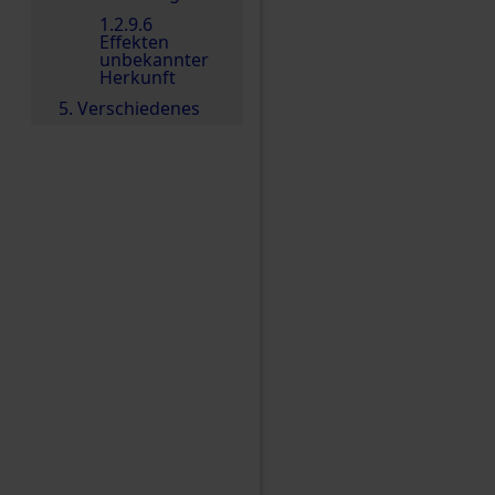
1.2.9.6
Effekten
unbekannter
Herkunft
5. Verschiedenes