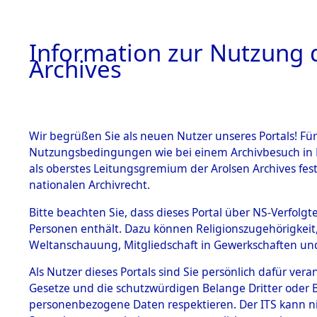
Information zur Nutzung d
Archives
HOME
BESTANDSBESCHREIBUNG
ARCHIVAL
Wir begrüßen Sie als neuen Nutzer unseres Portals! Für
Nutzungsbedingungen wie bei einem Archivbesuch in B
als oberstes Leitungsgremium der Arolsen Archives f
BESTÄNDE
0008 (108
nationalen Archivrecht.
1.
Bitte beachten Sie, dass dieses Portal über NS-Verfolgte
Inhaftierungsdoku
Personen enthält. Dazu können Religionszugehörigkeit,
mente
Weltanschauung, Mitgliedschaft in Gewerkschaften und 
1.2.9 Beim ITS
verwahrte
Als Nutzer dieses Portals sind Sie persönlich dafür vera
Effekten
Gesetze und die schutzwürdigen Belange Dritter oder B
1.2.9.1
personenbezogene Daten respektieren. Der ITS kann nic
Effekten aus