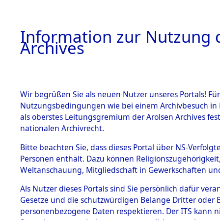
Information zur Nutzung d
Archives
HOME
BESTANDSBESCHREIBUNG
ARCHIVAL
Wir begrüßen Sie als neuen Nutzer unseres Portals! Für
Nutzungsbedingungen wie bei einem Archivbesuch in B
als oberstes Leitungsgremium der Arolsen Archives f
BESTÄNDE
0024 (108
nationalen Archivrecht.
1.
Bitte beachten Sie, dass dieses Portal über NS-Verfolgte
Inhaftierungsdoku
Personen enthält. Dazu können Religionszugehörigkeit,
mente
Weltanschauung, Mitgliedschaft in Gewerkschaften und 
1.2.9 Beim ITS
verwahrte
Als Nutzer dieses Portals sind Sie persönlich dafür vera
Effekten
Gesetze und die schutzwürdigen Belange Dritter oder B
1.2.9.1
personenbezogene Daten respektieren. Der ITS kann nic
Effekten aus