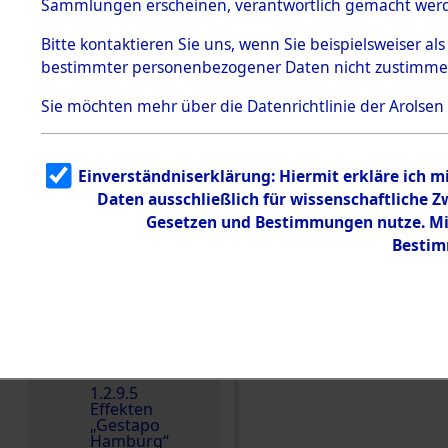
dem KZ
Sammlungen erscheinen, verantwortlich gemacht wer
Dachau
Bitte
kontaktieren
Sie uns, wenn Sie beispielsweiser al
1.2.9.2
Effekten aus
bestimmter personenbezogener Daten nicht zustimme
dem KZ
Dachau,
Sie möchten mehr über die Datenrichtlinie der Arolsen
Bayerisches
Landesentsch
ädigungsamt
1.2.9.3
Einverständniserklärung: Hiermit erkläre ich 
Effekten aus
Daten ausschließlich für wissenschaftliche
dem KZ
Neuengamm
Gesetzen und Bestimmungen nutze. Mir
e
Einen Kommentar schr
Bestim
Dokument
e
1.2.9.4
Effekten nicht
identifizierter
Eigentümer
1.2.9.5
Effekten
„Gestapo
Hamburg“