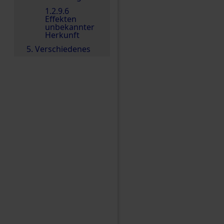
1.2.9.6
Effekten
unbekannter
Herkunft
5. Verschiedenes