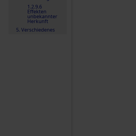
1.2.9.6
Effekten
unbekannter
Herkunft
5. Verschiedenes