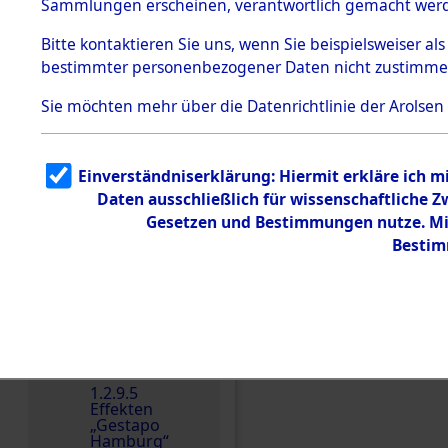
dem KZ
Sammlungen erscheinen, verantwortlich gemacht wer
Dachau
Bitte
kontaktieren
Sie uns, wenn Sie beispielsweiser al
1.2.9.2
Effekten aus
bestimmter personenbezogener Daten nicht zustimme
dem KZ
Dachau,
Sie möchten mehr über die Datenrichtlinie der Arolsen
Bayerisches
Landesentsch
ädigungsamt
1.2.9.3
Einverständniserklärung: Hiermit erkläre ich 
Effekten aus
Daten ausschließlich für wissenschaftliche
dem KZ
Einen Kommentar schr
Neuengamm
Gesetzen und Bestimmungen nutze. Mir
e
Bestim
Dokument
e
1.2.9.4
Effekten nicht
identifizierter
Eigentümer
1.2.9.5
Effekten
„Gestapo
Hamburg“