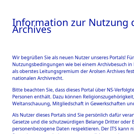
Information zur Nutzung d
Archives
HOME
BESTANDSBESCHREIBUNG
ARCHIVAL
Wir begrüßen Sie als neuen Nutzer unseres Portals! Für
Nutzungsbedingungen wie bei einem Archivbesuch in B
als oberstes Leitungsgremium der Arolsen Archives f
BESTÄNDE
0004 (108
nationalen Archivrecht.
1.
Bitte beachten Sie, dass dieses Portal über NS-Verfolgte
Inhaftierungsdoku
Personen enthält. Dazu können Religionszugehörigkeit,
mente
Weltanschauung, Mitgliedschaft in Gewerkschaften und 
1.2.9 Beim ITS
verwahrte
Als Nutzer dieses Portals sind Sie persönlich dafür vera
Effekten
Gesetze und die schutzwürdigen Belange Dritter oder B
1.2.9.1
personenbezogene Daten respektieren. Der ITS kann nic
Effekten aus